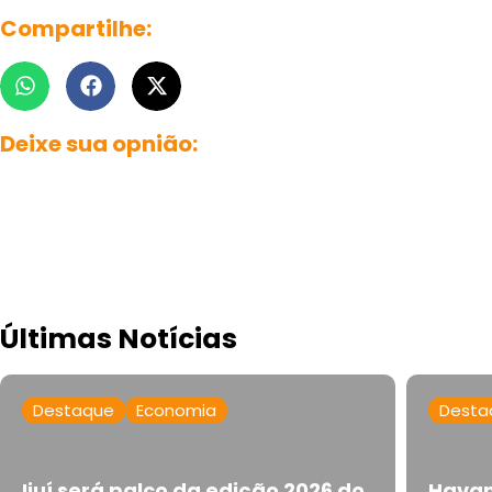
Compartilhe:
Deixe sua opnião:
Últimas Notícias
Destaque
Economia
Desta
Ijuí será palco da edição 2026 do
Havan