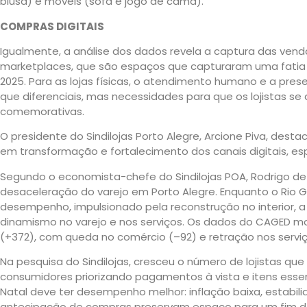
blusa) e móveis (sofá e jogo de cama).
COMPRAS DIGITAIS
Igualmente, a análise dos dados revela a captura das ve
marketplaces, que são espaços que capturaram uma fati
2025. Para as lojas físicas, o atendimento humano e a pres
que diferenciais, mas necessidades para que os lojistas s
comemorativas.
O presidente do Sindilojas Porto Alegre, Arcione Piva, des
em transformação e fortalecimento dos canais digitais, e
Segundo o economista-chefe do Sindilojas POA, Rodrigo de A
desaceleração do varejo em Porto Alegre. Enquanto o Rio
desempenho, impulsionado pela reconstrução no interior, a
dinamismo no varejo e nos serviços. Os dados do CAGED 
(+372), com queda no comércio (–92) e retração nos serviç
Na pesquisa do Sindilojas, cresceu o número de lojistas q
consumidores priorizando pagamentos à vista e itens esse
Natal deve ter desempenho melhor: inflação baixa, estabi
antecipação de compras preservam espaço para um fim de