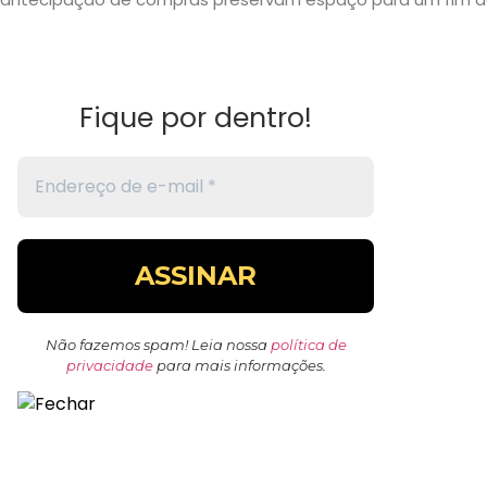
Fique por dentro!
Não fazemos spam! Leia nossa
política de
privacidade
para mais informações.