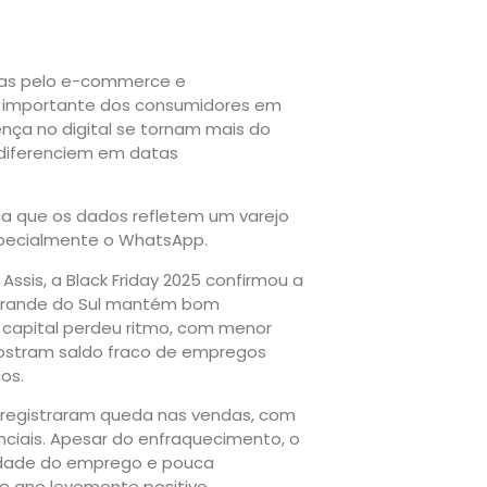
ndas pelo e-commerce e
a importante dos consumidores em
ença no digital se tornam mais do
e diferenciem em datas
taca que os dados refletem um varejo
specialmente o WhatsApp.
ssis, a Black Friday 2025 confirmou a
 Grande do Sul mantém bom
 capital perdeu ritmo, com menor
mostram saldo fraco de empregos
os.
ue registraram queda nas vendas, com
nciais. Apesar do enfraquecimento, o
lidade do emprego e pouca
 ano levemente positivo.