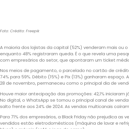
Foto: Crédito: Freepik
A maioria dos lojistas da capital (52%) venderam mais ou 
enquanto 48% registraram queda. É o que revela uma pesquis
com empresários do setor, que apontaram um ticket médio 
Nos meios de pagamento, o parcelado no cartão de crédito
74% para 59%. Débito (15%) e Pix (13%) ganharam espaço. A 
28 de novembro, permaneceu como o principal dia de venda
Houve maior antecipação das promoções: 42,1% iniciaram j
No digital, o WhatsApp se tornou o principal canal de vendas
salto frente aos 24% de 2024. As vendas multicanais caíra
Para 71% dos empresários, a Black Friday não prejudica as v
vendidos estão eletrodomésticos (máquina de lavar e refri