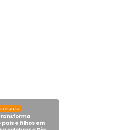
tronomia
 transforma
e pais e filhos em
a celebrar o Dia