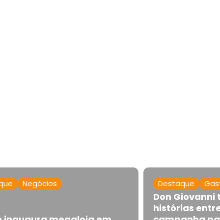
que
Negócios
Destaque
Gas
Don Giovanni
histórias entr
 inaugura megaloja em
campanha par