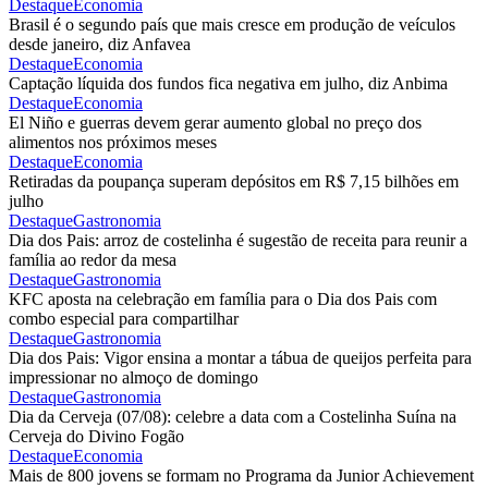
Destaque
Economia
Brasil é o segundo país que mais cresce em produção de veículos
desde janeiro, diz Anfavea
Destaque
Economia
Captação líquida dos fundos fica negativa em julho, diz Anbima
Destaque
Economia
El Niño e guerras devem gerar aumento global no preço dos
alimentos nos próximos meses
Destaque
Economia
Retiradas da poupança superam depósitos em R$ 7,15 bilhões em
julho
Destaque
Gastronomia
Dia dos Pais: arroz de costelinha é sugestão de receita para reunir a
família ao redor da mesa
Destaque
Gastronomia
KFC aposta na celebração em família para o Dia dos Pais com
combo especial para compartilhar
Destaque
Gastronomia
Dia dos Pais: Vigor ensina a montar a tábua de queijos perfeita para
impressionar no almoço de domingo
Destaque
Gastronomia
Dia da Cerveja (07/08): celebre a data com a Costelinha Suína na
Cerveja do Divino Fogão
Destaque
Economia
Mais de 800 jovens se formam no Programa da Junior Achievement