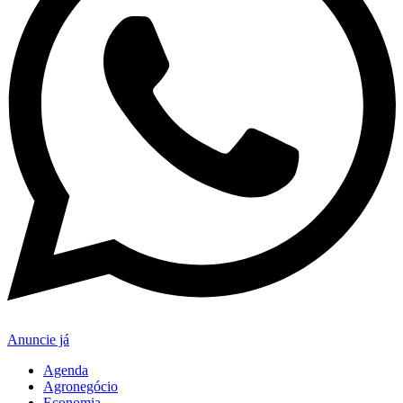
Anuncie já
Agenda
Agronegócio
Economia