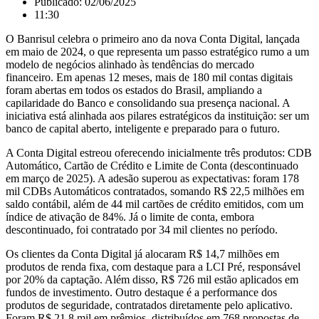
Publicado:
02/06/2025
11:30
O Banrisul celebra o primeiro ano da nova Conta Digital, lançada
em maio de 2024, o que representa um passo estratégico rumo a um
modelo de negócios alinhado às tendências do mercado
financeiro. Em apenas 12 meses, mais de 180 mil contas digitais
foram abertas em todos os estados do Brasil, ampliando a
capilaridade do Banco e consolidando sua presença nacional. A
iniciativa está alinhada aos pilares estratégicos da instituição: ser um
banco de capital aberto, inteligente e preparado para o futuro.
A Conta Digital estreou oferecendo inicialmente três produtos: CDB
Automático, Cartão de Crédito e Limite de Conta (descontinuado
em março de 2025). A adesão superou as expectativas: foram 178
mil CDBs Automáticos contratados, somando R$ 22,5 milhões em
saldo contábil, além de 44 mil cartões de crédito emitidos, com um
índice de ativação de 84%. Já o limite de conta, embora
descontinuado, foi contratado por 34 mil clientes no período.
Os clientes da Conta Digital já alocaram R$ 14,7 milhões em
produtos de renda fixa, com destaque para a LCI Pré, responsável
por 20% da captação. Além disso, R$ 726 mil estão aplicados em
fundos de investimento. Outro destaque é a performance dos
produtos de seguridade, contratados diretamente pelo aplicativo.
Foram R$ 21,8 mil em prêmios, distribuídos em 768 propostas de