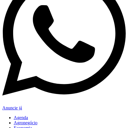
Anuncie já
Agenda
Agronegócio
Economia