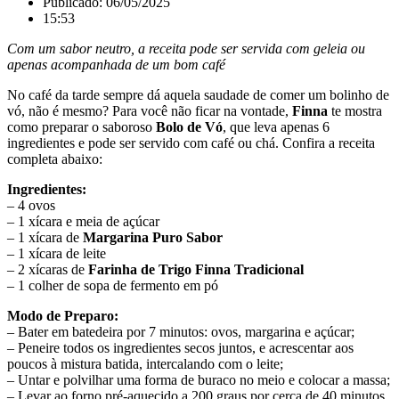
Publicado:
06/05/2025
15:53
Com um sabor neutro, a receita pode ser servida com geleia ou
apenas acompanhada de um bom café
No café da tarde sempre dá aquela saudade de comer um bolinho de
vó, não é mesmo? Para você não ficar na vontade,
Finna
te mostra
como preparar o saboroso
Bolo de Vó
, que leva apenas 6
ingredientes e pode ser servido com café ou chá. Confira a receita
completa abaixo:
Ingredientes:
– 4 ovos
– 1 xícara e meia de açúcar
– 1 xícara de
Margarina Puro Sabor
– 1 xícara de leite
– 2 xícaras de
Farinha de Trigo Finna Tradicional
– 1 colher de sopa de fermento em pó
Modo de Preparo:
– Bater em batedeira por 7 minutos: ovos, margarina e açúcar;
– Peneire todos os ingredientes secos juntos, e acrescentar aos
poucos à mistura batida, intercalando com o leite;
– Untar e polvilhar uma forma de buraco no meio e colocar a massa;
– Levar ao forno pré-aquecido a 200 graus por cerca de 40 minutos,