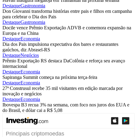
Havan inaugura megaloja em Tramandaí na próxima semana
Destaque
Gastronomia
Don Giovanni transforma histórias entre pais e filhos em campanha
para celebrar o Dia dos Pais
Destaque
Gastronomia
Docile vence Prêmio Exportação ADVB e comemora expansão na
Europa e na China
Destaque
Economia
Dia dos Pais impulsiona expectativa dos bares e restaurantes
gaúchos, diz Abrasel-RS
Destaque
Negócios
Prêmio Exportação RS destaca DaColônia e reforça seu avanço
internacional
Destaque
Economia
Sapiranga Summit começa na próxima terça-feira
Destaque
Economia
27ª Construsul recebe 35 mil visitantes em edição marcada por
inovação e negócios
Destaque
Economia
Ibovespa B3 recua 3% na semana, com foco nos juros dos EUA e
do Brasil, e dólar cai a R$ 5,08