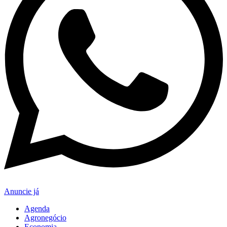
Anuncie já
Agenda
Agronegócio
Economia