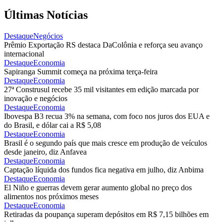
Últimas Notícias
Destaque
Negócios
Prêmio Exportação RS destaca DaColônia e reforça seu avanço
internacional
Destaque
Economia
Sapiranga Summit começa na próxima terça-feira
Destaque
Economia
27ª Construsul recebe 35 mil visitantes em edição marcada por
inovação e negócios
Destaque
Economia
Ibovespa B3 recua 3% na semana, com foco nos juros dos EUA e
do Brasil, e dólar cai a R$ 5,08
Destaque
Economia
Brasil é o segundo país que mais cresce em produção de veículos
desde janeiro, diz Anfavea
Destaque
Economia
Captação líquida dos fundos fica negativa em julho, diz Anbima
Destaque
Economia
El Niño e guerras devem gerar aumento global no preço dos
alimentos nos próximos meses
Destaque
Economia
Retiradas da poupança superam depósitos em R$ 7,15 bilhões em