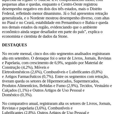
pequenas altas e quedas, enquanto o Centro-Oeste registrou
desempenho negativo em dois dos três estados, mais o Distrito
Federal, refletindo menor dinamismo. Já o Sul apresentou retração
generalizada, e o Nordeste mostrou desempenho diverso, com altas
no Piauí e no Ceará, estabilidade em Pernambuco e Bahia e queda
nos demais estados da região, evidenciando que o ambiente
econômico ainda segue desafiador em parte do país”, explica o
economista e cientista de dados da Stone.
DESTAQUES
No recorte mensal, cinco dos oito segmentos analisados registraram
alta em setembro. O destaque foi o setor de Livros, Jornais, Revistas
e Papelaria, com crescimento de 6,9%, seguido por Material de
Construção (4,2%), Móveis e
Eletrodomésticos (2,6%), Combustíveis e Lubrificantes (0,8%)
e Artigos Farmacêuticos (0,7%). Entre os segmentos com retração,
tiveram queda os setores de Hipermercados, Supermercados,
Produtos Alimentícios, Bebidas e Fumo (2,9%), Tecidos, Vestuário e
Calçados (1,1%) e Outros Artigos de Uso Pessoal e
Doméstico (0,3%).
No comparativo anual, registraram alta os setores de Livros, Jornais,
Revistas e papelaria (3,6%), Combustíveis e
Lubrificantes (2,8%), Outros Artigos de Uso Pessoal e