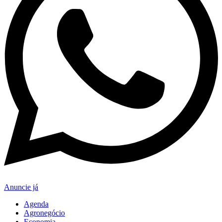
Anuncie já
Agenda
Agronegócio
Economia