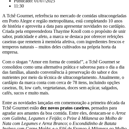
Publicado:
01/07/2025
11:30
A Tchê Gourmet, referência no mercado de comidas ultracongeladas
em Porto Alegre e região metropolitana, está completando 10 anos
de história e aproveita a data para apresentar novidades no cardápio.
Criada pela empreendedora Thayrine Knoll com o propósito de unir
sabor, praticidade e afeto, a marca se destaca por oferecer refeições
caseiras que remetem à memória afetiva, com ingredientes frescos e
temperos naturais – muitos deles cultivados na própria horta da
empresa.
Com o slogan “Amor em forma de comida!”, a Tchê Gourmet se
consolidou como uma alternativa prática e saborosa para o dia a dia
das famílias, aliando conveniência à preservação do sabor e dos
nutrientes por meio da técnica de ultracongelamento. Atualmente, o
cardápio da marca conta com cerca de 78 itens, incluindo opções
caseiras, fit, low carb, vegetarianas, doces sem açúcar, salgados,
cafés, sucos e muito mais.
Entre as novidades lançadas em comemoração a primeira década da
Tchê Gourmet estão
dez novos pratos caseiros
, pensados para
agradar aos amantes da boa comida. Entre eles, destacam-se o
Arroz
com Galinha, Legumes e Feijão
; o
Peixe à Milanesa ao Molho de
Nata com Legumes e Arroz Branco
; o
Escondidinho de Batata
Inglesa com Carne Moída
; e o
Filé de Frango à Milanesa ao Molho