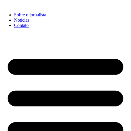
Ir
para
Sobre o jornalista
o
Notícias
conteúdo
Contato