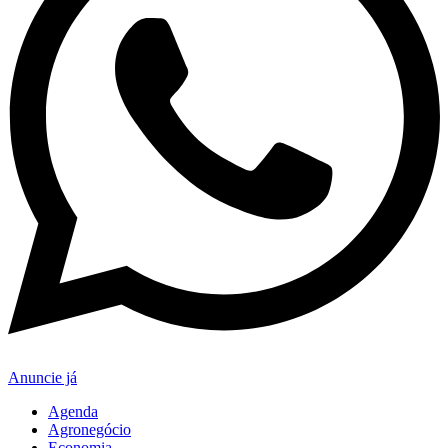
Anuncie já
Agenda
Agronegócio
Economia