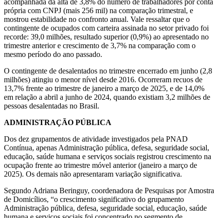
acompanhada da alta de 3,8% do número de trabalhadores por conta
própria com CNPJ (mais 256 mil) na comparação trimestral, e
mostrou estabilidade no confronto anual. Vale ressaltar que o
contingente de ocupados com carteira assinada no setor privado foi
recorde: 39,0 milhões, resultado superior (0,9%) ao apresentado no
trimestre anterior e crescimento de 3,7% na comparação com o
mesmo período do ano passado.
O contingente de desalentados no trimestre encerrado em junho (2,8
milhões) atingiu o menor nível desde 2016. Ocorreram recuos de
13,7% frente ao trimestre de janeiro a março de 2025, e de 14,0%
em relação a abril a junho de 2024, quando existiam 3,2 milhões de
pessoas desalentadas no Brasil.
ADMINISTRAÇÃO PÚBLICA
Dos dez grupamentos de atividade investigados pela PNAD
Contínua, apenas Administração pública, defesa, seguridade social,
educação, saúde humana e serviços sociais registrou crescimento na
ocupação frente ao trimestre móvel anterior (janeiro a março de
2025). Os demais não apresentaram variação significativa.
Segundo Adriana Beringuy, coordenadora de Pesquisas por Amostra
de Domicílios, “o crescimento significativo do grupamento
Administração pública, defesa, seguridade social, educação, saúde
humana e serviços sociais foi concentrado no segmento de