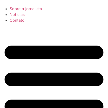
Ir
para
Sobre o jornalista
o
Notícias
conteúdo
Contato