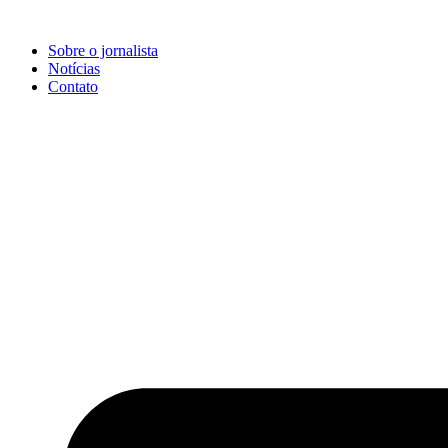
Ir
para
Sobre o jornalista
o
Notícias
conteúdo
Contato