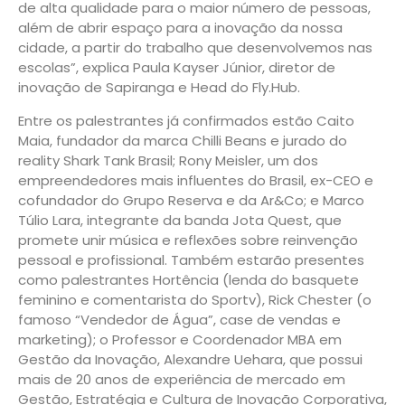
de alta qualidade para o maior número de pessoas,
além de abrir espaço para a inovação da nossa
cidade, a partir do trabalho que desenvolvemos nas
escolas”, explica Paula Kayser Júnior, diretor de
inovação de Sapiranga e Head do Fly.Hub.
Entre os palestrantes já confirmados estão Caito
Maia, fundador da marca Chilli Beans e jurado do
reality Shark Tank Brasil; Rony Meisler, um dos
empreendedores mais influentes do Brasil, ex-CEO e
cofundador do Grupo Reserva e da Ar&Co; e Marco
Túlio Lara, integrante da banda Jota Quest, que
promete unir música e reflexões sobre reinvenção
pessoal e profissional. Também estarão presentes
como palestrantes Hortência (lenda do basquete
feminino e comentarista do Sportv), Rick Chester (o
famoso “Vendedor de Água”, case de vendas e
marketing); o Professor e Coordenador MBA em
Gestão da Inovação, Alexandre Uehara, que possui
mais de 20 anos de experiência de mercado em
Gestão, Estratégia e Cultura de Inovação Corporativa,