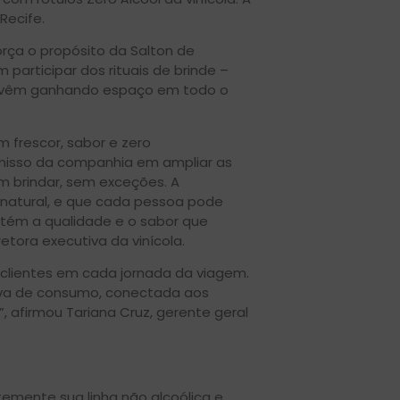
Recife.
rça o propósito da Salton de
participar dos rituais de brinde –
ca vêm ganhando espaço em todo o
frescor, sabor e zero
omisso da companhia em ampliar as
m brindar, sem exceções. A
 natural, e que cada pessoa pode
antém a qualidade e o sabor que
etora executiva da vinícola.
s clientes em cada jornada da viagem.
tiva de consumo, conectada aos
”, afirmou Tariana Cruz, gerente geral
emente sua linha não alcoólica e