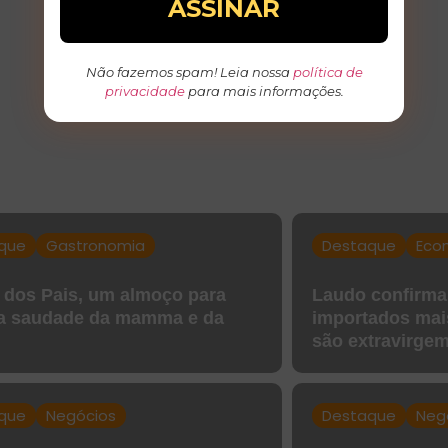
Não fazemos spam! Leia nossa
política de
privacidade
para mais informações.
que
Gastronomia
Destaque
Eco
 dos Pais, um almoço para
Laudo confirma
 a saudade da mamma e da
importados ma
são extravirge
que
Negócios
Destaque
Neg