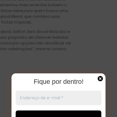
çamentos mais recentes incluem o
 tintas ideal para quem busca uma
ropical Blend, que combina uvas
frutas tropicais.
aloria, Salton Zero Álcool Moscato e
nosso propósito de oferecer bebidas
usca por opções não alcoólicas vai
ar celebrações”, resume Luciana.
Fique por dentro!