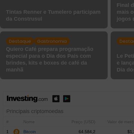
Final 
Tintas Renner e Tumelero participam
mais o
da Construsul
jogos 
Destaque
Gastronomia
Desta
Quiero Café prepara programação
especial para o Dia dos Pais com
Le Pet
brindes, kits e boxes de café da
e lanç
manhã
Dia do