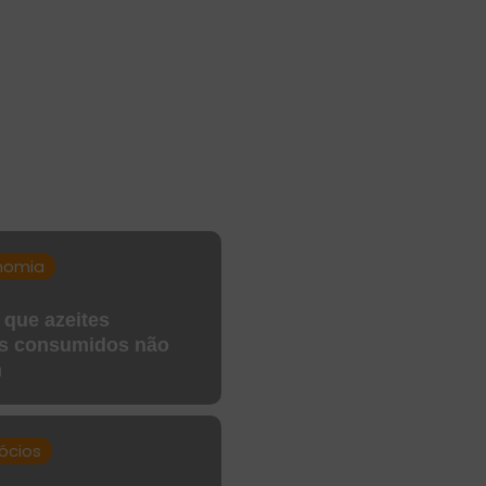
nomia
 que azeites
is consumidos não
m
ócios