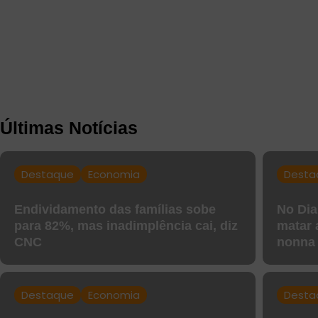
Últimas Notícias
Destaque
Economia
Desta
Endividamento das famílias sobe
No Dia
para 82%, mas inadimplência cai, diz
matar
CNC
nonna
Destaque
Economia
Desta