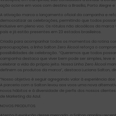
ação ocorre em voos com destino a Brasília, Porto Alegre e 
A ativação marca o lançamento oficial da campanha e refo
democratizar as celebrações, permitindo que todos possam 
inclusive em pleno voo. Os rótulos não alcoólicos da mar
país e já estão presentes em 23 estados brasileiros.
Criada para acompanhar todos os momentos da rotina com 
preocupações, a linha Salton Zero Álcool reforça o compr
possibilidades de celebração. “Queremos que todos possa
campanha destaca que viver bem pode ser simples, leve e
celebrar a vida do próprio jeito. Nossa Linha Zero Álcool m
definem os produtos da marca”, destaca Luciana Salton, dir
“Nosso objetivo é seguir agregando valor à experiência do
A parceria com a Salton levou aos voos uma nova alterna
novos hábitos e à diversidade de perfis dos nossos clientes
de Marketing da Azul.
NOVOS PRODUTOS
Atenta à evolução desse mercado, a Salton ampliou recent