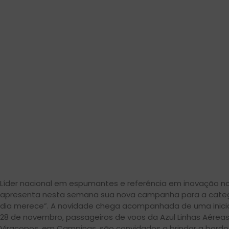
Líder nacional em espumantes e referência em inovação n
apresenta nesta semana sua nova campanha para a catego
dia merece”. A novidade chega acompanhada de uma iniciati
28 de novembro, passageiros de voos da Azul Linhas Aérea
Viracopos, em Campinas, são convidados a brindar a bordo c