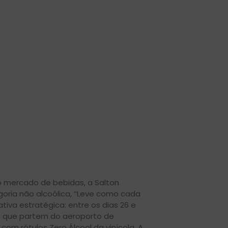
o mercado de bebidas, a Salton
ria não alcoólica, “Leve como cada
va estratégica: entre os dias 26 e
s que partem do aeroporto de
om rótulos Zero Álcool da vinícola. A