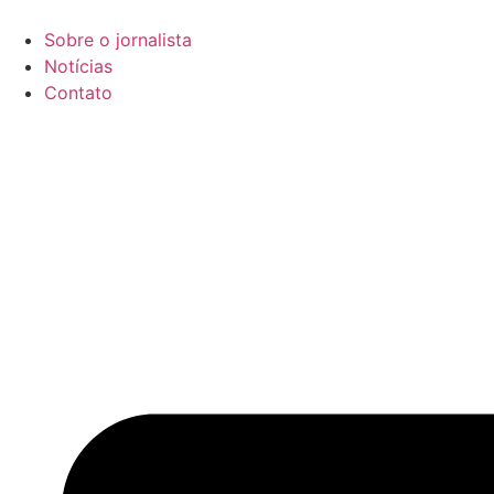
Ir
para
Sobre o jornalista
o
Notícias
conteúdo
Contato