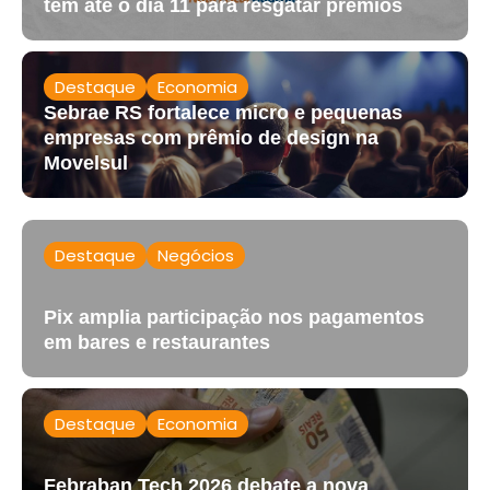
têm até o dia 11 para resgatar prêmios
Destaque
Economia
Sebrae RS fortalece micro e pequenas
empresas com prêmio de design na
Movelsul
Destaque
Negócios
Pix amplia participação nos pagamentos
em bares e restaurantes
Destaque
Economia
Febraban Tech 2026 debate a nova