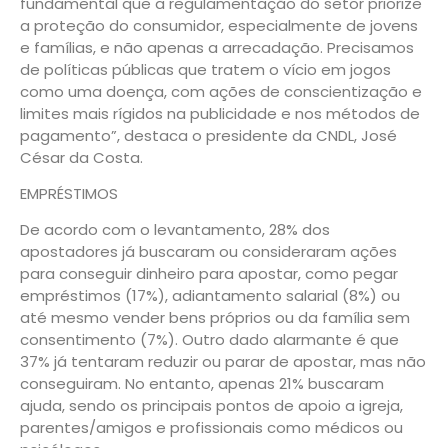
fundamental que a regulamentação do setor priorize
a proteção do consumidor, especialmente de jovens
e famílias, e não apenas a arrecadação. Precisamos
de políticas públicas que tratem o vício em jogos
como uma doença, com ações de conscientização e
limites mais rígidos na publicidade e nos métodos de
pagamento”, destaca o presidente da CNDL, José
César da Costa.
EMPRÉSTIMOS
De acordo com o levantamento, 28% dos
apostadores já buscaram ou consideraram ações
para conseguir dinheiro para apostar, como pegar
empréstimos (17%), adiantamento salarial (8%) ou
até mesmo vender bens próprios ou da família sem
consentimento (7%). Outro dado alarmante é que
37% já tentaram reduzir ou parar de apostar, mas não
conseguiram. No entanto, apenas 21% buscaram
ajuda, sendo os principais pontos de apoio a igreja,
parentes/amigos e profissionais como médicos ou