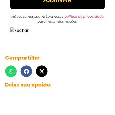
Não fazemos spam! Leia nossa
política de privacidade
para mais informações.
Compartilhe:
Deixe sua opnião: