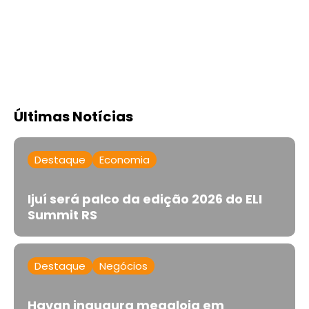
Últimas Notícias
Destaque
Economia
Ijuí será palco da edição 2026 do ELI
Summit RS
Destaque
Negócios
Havan inaugura megaloja em