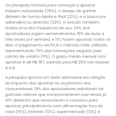
Os principais motivos para começar a apostar
incluem curiosidade (35%), o desejo de ganhar
dinheiro de forma rápida e fácil (22%), e a busca por
adrenalina ou diversão (22%). O estudo também
revela uma alta frequência de uso: 24% dos
apostadores jogam semanalmente, 18% de duas a
três vezes por semana, e 11% fazem apostas todos os
dias. O pagamento via Pix é o método mais utilizado,
representando 76% das transações, seguido pelo
cartão de crédito (11%). O gasto médio mensal com
apostas é de R$ 187, subindo para R$ 255 nas classes
A e B.
A pesquisa aponta um dado alarmante em relação
ao impacto das apostas no orçamento dos
consumidores. 19% dos apostadores admitiram ter
gastado valores que comprometeram sua renda, já
41% disseram que renunciaram o consumo para
apostar, principalmente com alimentação fora de
casa (15%), internet (12%), supermercado (12%) e