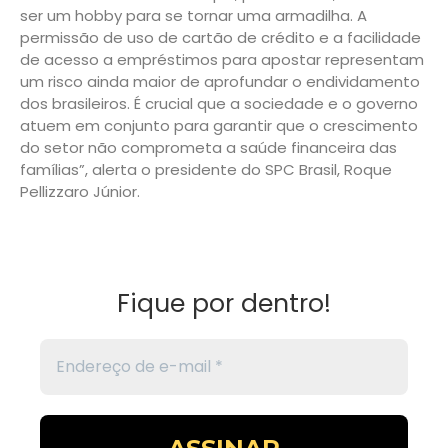
ser um hobby para se tornar uma armadilha. A
permissão de uso de cartão de crédito e a facilidade
de acesso a empréstimos para apostar representam
um risco ainda maior de aprofundar o endividamento
dos brasileiros. É crucial que a sociedade e o governo
atuem em conjunto para garantir que o crescimento
do setor não comprometa a saúde financeira das
famílias”, alerta o presidente do SPC Brasil, Roque
Pellizzaro Júnior.
Fique por dentro!