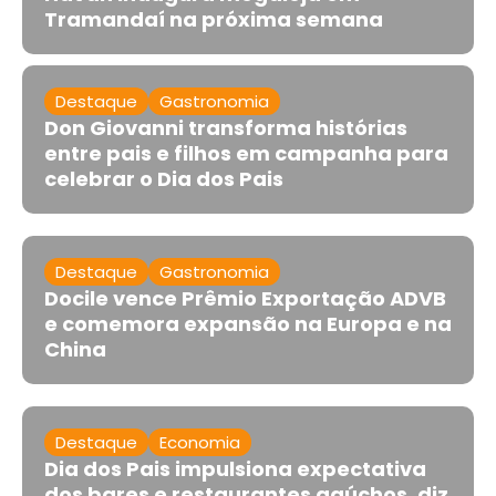
Tramandaí na próxima semana
Destaque
Gastronomia
Don Giovanni transforma histórias
entre pais e filhos em campanha para
celebrar o Dia dos Pais
Destaque
Gastronomia
Docile vence Prêmio Exportação ADVB
e comemora expansão na Europa e na
China
Destaque
Economia
Dia dos Pais impulsiona expectativa
dos bares e restaurantes gaúchos, diz