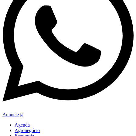
Anuncie já
Agenda
Agronegócio
Economia