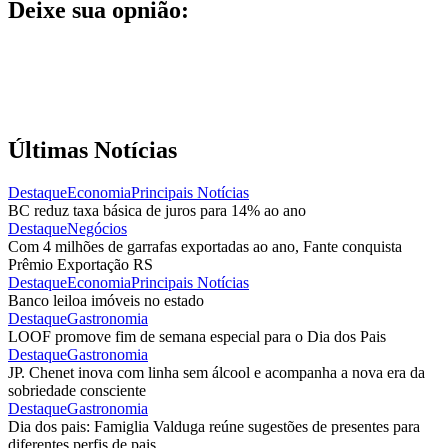
Deixe sua opnião:
Últimas Notícias
Destaque
Economia
Principais Notícias
BC reduz taxa básica de juros para 14% ao ano
Destaque
Negócios
Com 4 milhões de garrafas exportadas ao ano, Fante conquista
Prêmio Exportação RS
Destaque
Economia
Principais Notícias
Banco leiloa imóveis no estado
Destaque
Gastronomia
LOOF promove fim de semana especial para o Dia dos Pais
Destaque
Gastronomia
JP. Chenet inova com linha sem álcool e acompanha a nova era da
sobriedade consciente
Destaque
Gastronomia
Dia dos pais: Famiglia Valduga reúne sugestões de presentes para
diferentes perfis de pais