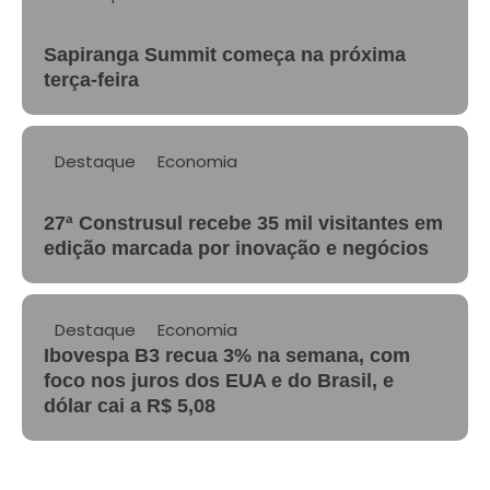
Sapiranga Summit começa na próxima
terça-feira
Destaque
Economia
27ª Construsul recebe 35 mil visitantes em
edição marcada por inovação e negócios
Destaque
Economia
Ibovespa B3 recua 3% na semana, com
foco nos juros dos EUA e do Brasil, e
dólar cai a R$ 5,08