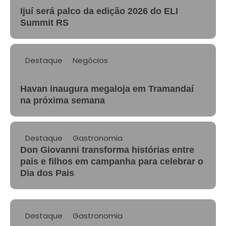
Ijuí será palco da edição 2026 do ELI
Summit RS
Destaque
Negócios
Havan inaugura megaloja em Tramandaí
na próxima semana
Destaque
Gastronomia
Don Giovanni transforma histórias entre
pais e filhos em campanha para celebrar o
Dia dos Pais
Destaque
Gastronomia