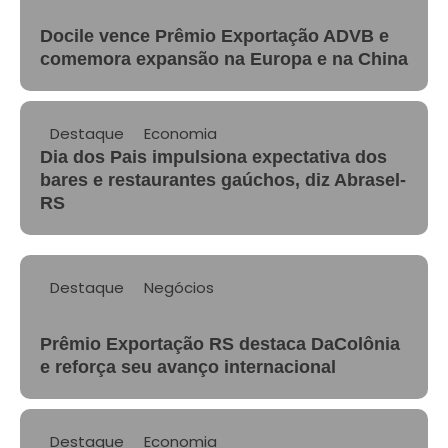
Docile vence Prêmio Exportação ADVB e
comemora expansão na Europa e na China
Destaque
Economia
Dia dos Pais impulsiona expectativa dos
bares e restaurantes gaúchos, diz Abrasel-
RS
Destaque
Negócios
Prêmio Exportação RS destaca DaColônia
e reforça seu avanço internacional
Destaque
Economia