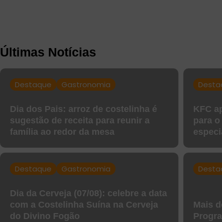
Últimas Notícias
Destaque
Gastronomia
Desta
Dia dos Pais: arroz de costelinha é
KFC ap
sugestão de receita para reunir a
para o
família ao redor da mesa
especi
Destaque
Gastronomia
Desta
Dia da Cerveja (07/08): celebre a data
com a Costelinha Suína na Cerveja
Mais d
do Divino Fogão
Progra