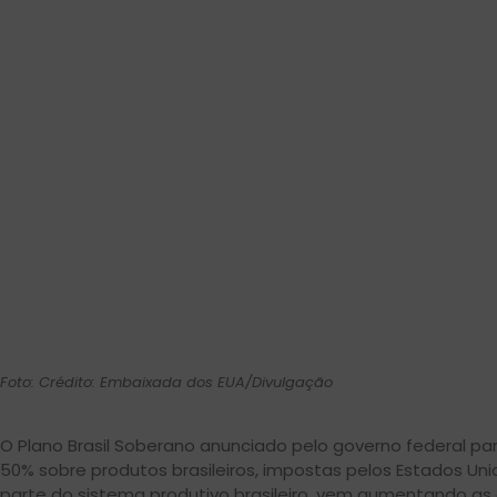
Foto: Crédito: Embaixada dos EUA/Divulgação
O Plano Brasil Soberano anunciado pelo governo federal par
50% sobre produtos brasileiros, impostas pelos Estados U
parte do sistema produtivo brasileiro, vem aumentando as 