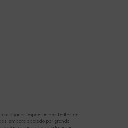
a mitigar os impactos das tarifas de
nidos, embora apoiado por grande
dúvidas sobre a aplicabilidade de