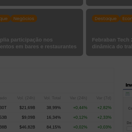
que
Negócios
Destaque
Eco
plia participação nos
Febraban Tech 
ntos em bares e restaurantes
dinâmica do tra