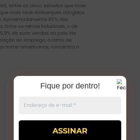
GS, entre os cinco estados que mais
o que mais teve embarques atingidos
mp. Aproximadamente 85% das
 Entre os ramos industriais, o de
5,9% de suas vendas ao país. Na
relação ao emprego, o ramo de
os norte-americanos, concentra o
Fique por dentro!