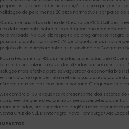
propostas apresentadas. A avaliação é que a proposta ap
validação de pelo menos 20 atos normativos por parte do e
Conforme analistas a linha de Crédito de R$ 30 bilhões, me
um detalhamento sobre a taxa de juros que será aplicad
terá validade. No que diz respeito ao programa Reintegra
passam a contar com até 3,1% de alíquota, e as micro e p
projeto de lei complementar a ser enviada ao Congresso Na
Para a Fecomércio-RS, as medidas anunciadas pelo Gover
forma de amenizar prejuízos localizados em setores espe
solução mais efetiva para salvaguardar a economia brasilei
em um acordo que permita a eliminação ou redução desta 
número possível de itens desta cobrança”, argumenta a en
A Fecomércio-RS, enquanto representante dos setores do c
compreende que estes prejuízos serão percebidos, de for
representados, em especial nas regiões mais dependente
Santa Cruz do Sul, Montenegro, Novo Hamburgo/São Leopold
IMPACTOS