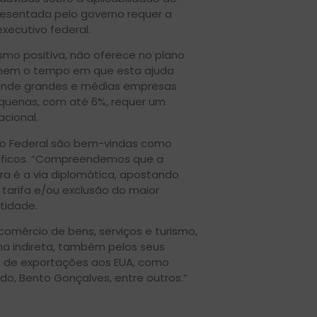
resentada pelo governo requer a
xecutivo federal.
smo positiva, não oferece no plano
a nem o tempo em que esta ajuda
, onde grandes e médias empresas
equenas, com até 6%, requer um
cional.
no Federal são bem-vindas como
cíficos. “Compreendemos que a
ra é a via diplomática, apostando
tarifa e/ou exclusão do maior
tidade.
omércio de bens, serviços e turismo,
ma indireta, também pelos seus
s de exportações aos EUA, como
o, Bento Gonçalves, entre outros.”