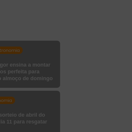
tronomia
igor ensina a montar
os perfeita para
o almoço de domingo
nomia
orteio de abril do
ia 11 para resgatar