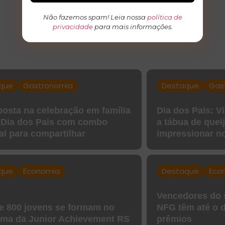
Não fazemos spam! Leia nossa
política de
privacidade
para mais informações.
que
Gastronomia
Destaque
Gas
osta na celebração em família
Dia dos Pais: V
 Dia dos Pais com combo
a tábua de queij
al para compartilhar
impressionar n
que
Economia
Destaque
Eco
Vencedores do s
e 800 jovens se formam no
NFG têm até o d
ma da Junior Achievement RS
prêmios