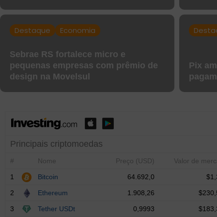
Destaque
Economia
Desta
Sebrae RS fortalece micro e
pequenas empresas com prêmio de
Pix am
design na Movelsul
pagame