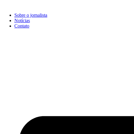
Ir
para
Sobre o jornalista
o
Notícias
conteúdo
Contato