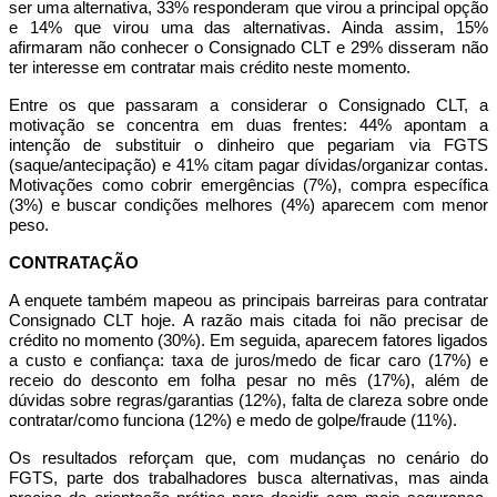
ser uma alternativa,
33%
responderam que virou a principal opção
e
14%
que virou uma das alternativas. Ainda assim,
15%
afirmaram não conhecer o Consignado CLT e
29%
disseram não
ter interesse em contratar mais crédito neste momento.
Entre os que passaram a considerar o Consignado CLT, a
motivação se concentra em duas frentes:
44%
apontam a
intenção de
substituir o dinheiro
que pegariam via FGTS
(saque/antecipação) e
41%
citam
pagar dívidas/organizar contas
.
Motivações como cobrir emergências (
7%
), compra específica
(
3%
) e buscar condições melhores (
4%
) aparecem com menor
peso.
CONTRATAÇÃO
A enquete também mapeou as principais barreiras para contratar
Consignado CLT hoje. A razão mais citada foi
não precisar de
crédito no momento (30%)
. Em seguida, aparecem fatores ligados
a custo e confiança:
taxa de juros/medo de ficar caro (17%)
e
receio do desconto em folha pesar no mês (17%)
, além de
dúvidas sobre regras/garantias (12%)
,
falta de clareza sobre onde
contratar/como funciona (12%)
e
medo de golpe/fraude (11%)
.
Os resultados reforçam que, com mudanças no cenário do
FGTS, parte dos trabalhadores busca alternativas, mas ainda