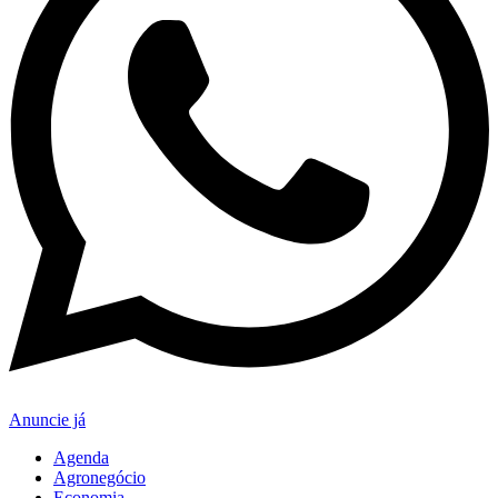
Anuncie já
Agenda
Agronegócio
Economia