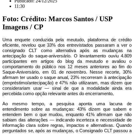
Publicado:
24/12/2025
11:30
Foto: Crédito: Marcos Santos / USP
Imagens / CP
Uma enquete conduzida pela
meutudo
, plataforma de crédito
eficiente, revelou que
33%
dos entrevistados passaram a ver o
consignado CLT
como alternativa após as mudanças na
antecipação do saque-aniversário.
O levantamento ouviu
4.809
participantes
em artigos do blog da meutudo e avaliou o
comportamento do público
nos 12 meses anteriores ao fim do
Saque-Aniversário, em 01 de novembro
. Nesse recorte,
30%
afirmam ter usado o saque anual,
23%
recorreram à antecipação
(empréstimo/antecipação) e
47%
não utilizaram, mas dizem que
considerariam usar — sinal de que a modalidade ainda era
percebida como opção relevante antes do encerramento,
Ao mesmo tempo, a pesquisa aponta uma lacuna de
entendimento sobre as mudanças:
43%
dizem que sabem e
entendem bem o que mudou, enquanto
41%
afirmam que não
sabiam das alterações — indicando incerteza e necessidade de
informação clara sobre regras, impactos e alternativas.
Quando
perguntados se, após as mudanças, o Consignado CLT passou a