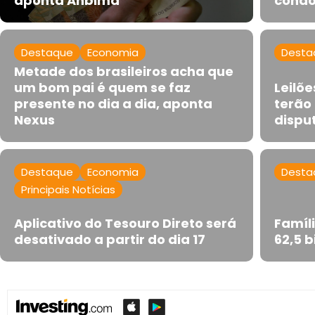
aponta Anbima
condo
Destaque
Economia
Desta
Metade dos brasileiros acha que
um bom pai é quem se faz
Leilõ
presente no dia a dia, aponta
terão
Nexus
dispu
Destaque
Economia
Desta
Principais Notícias
Aplicativo do Tesouro Direto será
Famíl
desativado a partir do dia 17
62,5 