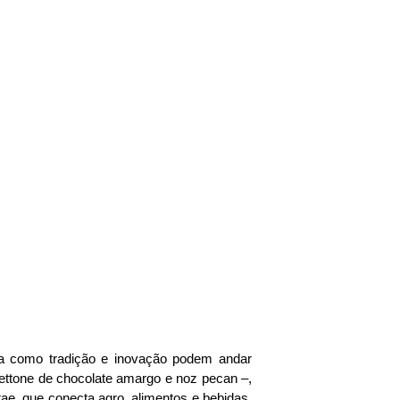
tra como tradição e inovação podem andar
ettone de chocolate amargo e noz pecan –,
e, que conecta agro, alimentos e bebidas,