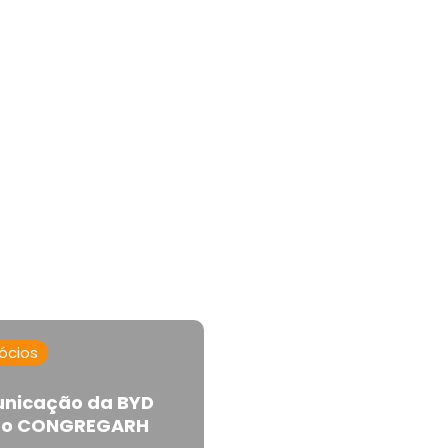
ócios
nicação da BYD
á no CONGREGARH