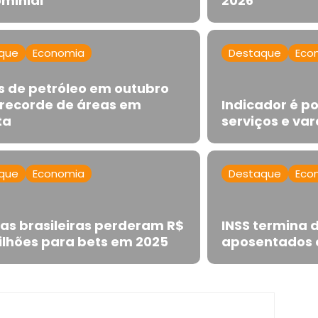
minial
2026
que
Economia
Destaque
Eco
es de petróleo em outubro
 recorde de áreas em
Indicador é po
ta
serviços e va
que
Economia
Destaque
Eco
ias brasileiras perderam R$
INSS termina 
bilhões para bets em 2025
aposentados e