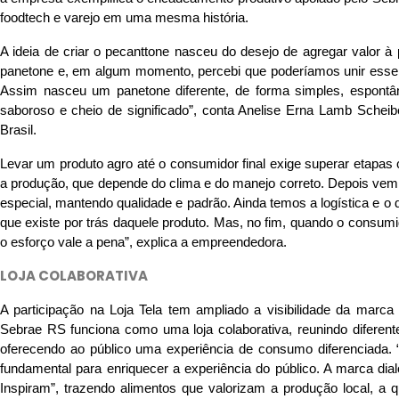
foodtech e varejo em uma mesma história.
A ideia de criar o pecanttone nasceu do desejo de agregar valor à
panetone e, em algum momento, percebi que poderíamos unir esse 
Assim nasceu um panetone diferente, de forma simples, espontâ
saboroso e cheio de significado”, conta Anelise Erna Lamb Schei
Brasil.
Levar um produto agro até o consumidor final exige superar etap
a produção, que depende do clima e do manejo correto. Depois vem
especial, mantendo qualidade e padrão. Ainda temos a logística e o d
que existe por trás daquele produto. Mas, no fim, quando o consumid
o esforço vale a pena”, explica a empreendedora.
LOJA COLABORATIVA
A participação na Loja Tela tem ampliado a visibilidade da marca e
Sebrae RS funciona como uma loja colaborativa, reunindo diferen
oferecendo ao público uma experiência de consumo diferenciada. 
fundamental para enriquecer a experiência do público. A marca di
Inspiram”, trazendo alimentos que valorizam a produção local, a q