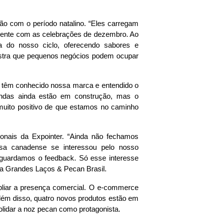
.
xão com o período natalino. “Eles carregam
amente com as celebrações de dezembro. Ao
a do nosso ciclo, oferecendo sabores e
ostra que pequenos negócios podem ocupar
s têm conhecido nossa marca e entendido o
ndas ainda estão em construção, mas o
 muito positivo de que estamos no caminho
onais da Expointer. “Ainda não fechamos
sa canadense se interessou pelo nosso
aguardamos o feedback. Só esse interesse
ia da Grandes Laços & Pecan Brasil.
pliar a presença comercial. O e-commerce
lém disso, quatro novos produtos estão em
olidar a noz pecan como protagonista.