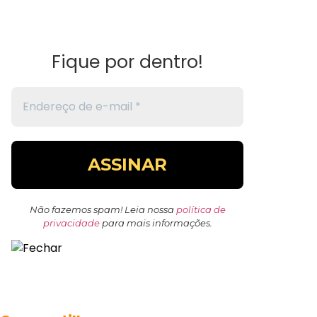
Fique por dentro!
Não fazemos spam! Leia nossa
política de
privacidade
para mais informações.