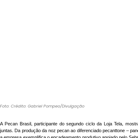
Foto: Crédito: Gabriel Pompeo/Divulgação
A Pecan Brasil, participante do segundo ciclo da Loja Tela, mos
juntas. Da produção da noz pecan ao diferenciado pecanttone – pan
a empresa exemplifica o encadeamento produtivo apoiado pelo Sebra