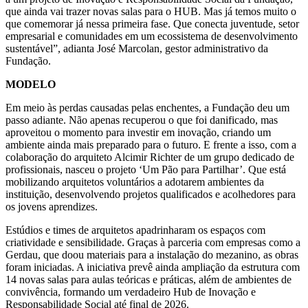
que ainda vai trazer novas salas para o HUB. Mas já temos muito o
que comemorar já nessa primeira fase. Que conecta juventude, setor
empresarial e comunidades em um ecossistema de desenvolvimento
sustentável”, adianta José Marcolan, gestor administrativo da
Fundação.
MODELO
Em meio às perdas causadas pelas enchentes, a Fundação deu um
passo adiante. Não apenas recuperou o que foi danificado, mas
aproveitou o momento para investir em inovação, criando um
ambiente ainda mais preparado para o futuro. E frente a isso, com a
colaboração do arquiteto Alcimir Richter de um grupo dedicado de
profissionais, nasceu o projeto ‘Um Pão para Partilhar’. Que está
mobilizando arquitetos voluntários a adotarem ambientes da
instituição, desenvolvendo projetos qualificados e acolhedores para
os jovens aprendizes.
Estúdios e times de arquitetos apadrinharam os espaços com
criatividade e sensibilidade. Graças à parceria com empresas como a
Gerdau, que doou materiais para a instalação do mezanino, as obras
foram iniciadas. A iniciativa prevê ainda ampliação da estrutura com
14 novas salas para aulas teóricas e práticas, além de ambientes de
convivência, formando um verdadeiro Hub de Inovação e
Responsabilidade Social até final de 2026.