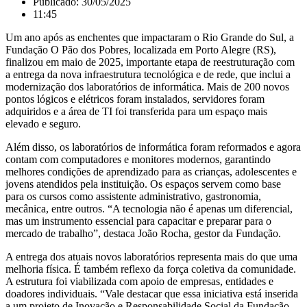
Publicado:
30/05/2025
11:45
Um ano após as enchentes que impactaram o Rio Grande do Sul, a
Fundação O Pão dos Pobres, localizada em Porto Alegre (RS),
finalizou em maio de 2025, importante etapa de reestruturação com
a entrega da nova infraestrutura tecnológica e de rede, que inclui a
modernização dos laboratórios de informática. Mais de 200 novos
pontos lógicos e elétricos foram instalados, servidores foram
adquiridos e a área de TI foi transferida para um espaço mais
elevado e seguro.
Além disso, os laboratórios de informática foram reformados e agora
contam com computadores e monitores modernos, garantindo
melhores condições de aprendizado para as crianças, adolescentes e
jovens atendidos pela instituição. Os espaços servem como base
para os cursos como assistente administrativo, gastronomia,
mecânica, entre outros. “A tecnologia não é apenas um diferencial,
mas um instrumento essencial para capacitar e preparar para o
mercado de trabalho”, destaca João Rocha, gestor da Fundação.
A entrega dos atuais novos laboratórios representa mais do que uma
melhoria física. É também reflexo da força coletiva da comunidade.
A estrutura foi viabilizada com apoio de empresas, entidades e
doadores individuais. “Vale destacar que essa iniciativa está inserida
a um projeto de Inovação e Responsabilidade Social da Fundação,