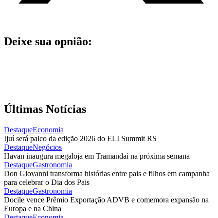
Deixe sua opnião:
Últimas Notícias
Destaque
Economia
Ijuí será palco da edição 2026 do ELI Summit RS
Destaque
Negócios
Havan inaugura megaloja em Tramandaí na próxima semana
Destaque
Gastronomia
Don Giovanni transforma histórias entre pais e filhos em campanha
para celebrar o Dia dos Pais
Destaque
Gastronomia
Docile vence Prêmio Exportação ADVB e comemora expansão na
Europa e na China
Destaque
Economia