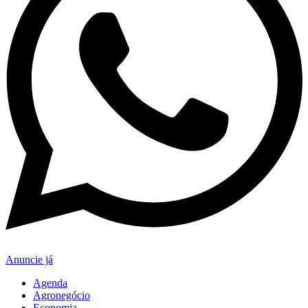
Anuncie já
Agenda
Agronegócio
Economia