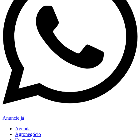
Anuncie já
Agenda
Agronegócio
Economia