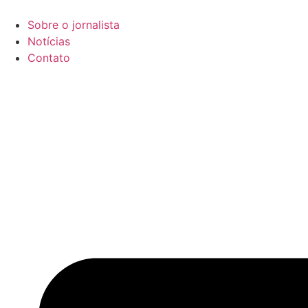
Ir
para
Sobre o jornalista
o
Notícias
conteúdo
Contato