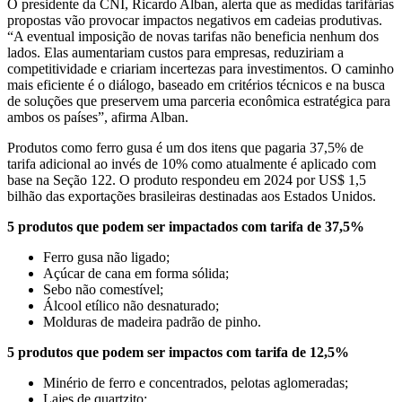
O presidente da CNI, Ricardo Alban, alerta que as medidas tarifárias
propostas vão provocar impactos negativos em cadeias produtivas.
“A eventual imposição de novas tarifas não beneficia nenhum dos
lados. Elas aumentariam custos para empresas, reduziriam a
competitividade e criariam incertezas para investimentos. O caminho
mais eficiente é o diálogo, baseado em critérios técnicos e na busca
de soluções que preservem uma parceria econômica estratégica para
ambos os países”, afirma Alban.
Produtos como ferro gusa é um dos itens que pagaria 37,5% de
tarifa adicional ao invés de 10% como atualmente é aplicado com
base na Seção 122. O produto respondeu em 2024 por US$ 1,5
bilhão das exportações brasileiras destinadas aos Estados Unidos.
5 produtos que podem ser impactados com tarifa de 37,5%
Ferro gusa não ligado;
Açúcar de cana em forma sólida;
Sebo não comestível;
Álcool etílico não desnaturado;
Molduras de madeira padrão de pinho.
5 produtos que podem ser impactos com tarifa de 12,5%
Minério de ferro e concentrados, pelotas aglomeradas;
Lajes de quartzito;