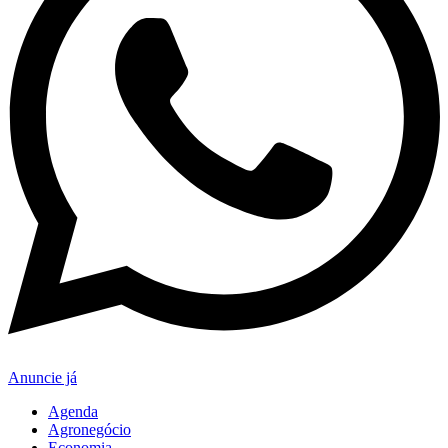
Anuncie já
Agenda
Agronegócio
Economia