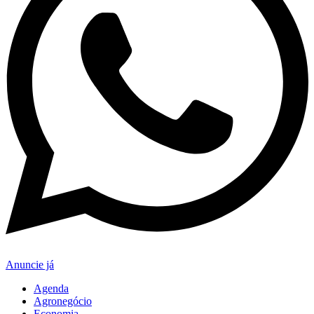
Anuncie já
Agenda
Agronegócio
Economia