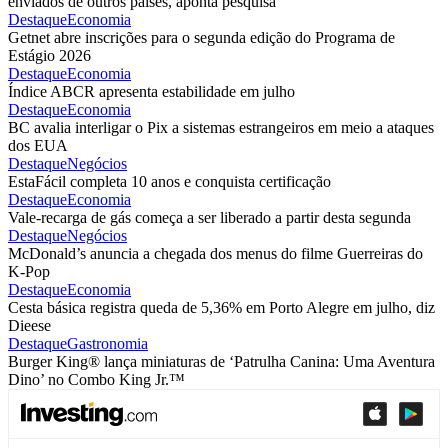
enviados de outros países, aponta pesquisa
Destaque
Economia
Getnet abre inscrições para o segunda edição do Programa de
Estágio 2026
Destaque
Economia
Índice ABCR apresenta estabilidade em julho
Destaque
Economia
BC avalia interligar o Pix a sistemas estrangeiros em meio a ataques
dos EUA
Destaque
Negócios
EstaFácil completa 10 anos e conquista certificação
Destaque
Economia
Vale-recarga de gás começa a ser liberado a partir desta segunda
Destaque
Negócios
McDonald’s anuncia a chegada dos menus do filme Guerreiras do
K-Pop
Destaque
Economia
Cesta básica registra queda de 5,36% em Porto Alegre em julho, diz
Dieese
Destaque
Gastronomia
Burger King® lança miniaturas de ‘Patrulha Canina: Uma Aventura
Dino’ no Combo King Jr.™