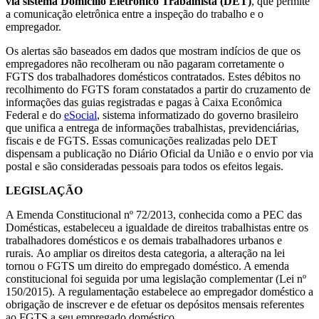
via sistema Domicílio Eletrônico Trabalhista (DET)
, que permite
a comunicação eletrônica entre a inspeção do trabalho e o
empregador.
Os alertas são baseados em dados que mostram indícios de que os
empregadores não recolheram ou não pagaram corretamente o
FGTS dos trabalhadores domésticos contratados. Estes débitos no
recolhimento do FGTS foram constatados a partir do cruzamento de
informações das guias registradas e pagas à Caixa Econômica
Federal e do
eSocial
, sistema informatizado do governo brasileiro
que unifica a entrega de informações trabalhistas, previdenciárias,
fiscais e de FGTS. Essas comunicações realizadas pelo DET
dispensam a publicação no Diário Oficial da União e o envio por via
postal e são consideradas pessoais para todos os efeitos legais.
LEGISLAÇÃO
A Emenda Constitucional nº 72/2013, conhecida como a PEC das
Domésticas, estabeleceu a igualdade de direitos trabalhistas entre os
trabalhadores domésticos e os demais trabalhadores urbanos e
rurais. Ao ampliar os direitos desta categoria, a alteração na lei
tornou o FGTS um direito do empregado doméstico. A emenda
constitucional foi seguida por uma legislação complementar (Lei nº
150/2015). A regulamentação estabelece ao empregador doméstico a
obrigação de inscrever e de efetuar os depósitos mensais referentes
ao FGTS a seu empregado doméstico.