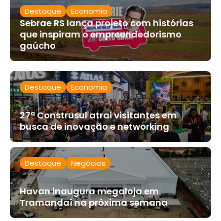
Destaque
Economia
Sebrae RS lança projeto com histórias
que inspiram o empreendedorismo
gaúcho
Destaque
Economia
27ª Construsul atrai visitantes em
busca de inovação e networking
Destaque
Negócios
Havan inaugura megaloja em
Tramandaí na próxima semana