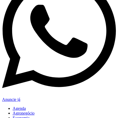
Anuncie já
Agenda
Agronegócio
Economia