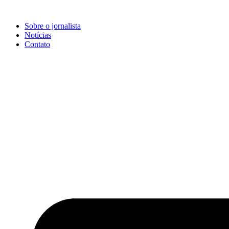
Ir
para
Sobre o jornalista
o
Notícias
conteúdo
Contato