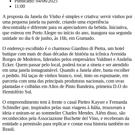
Publicado:
04/06/2025
11:00
A proposta da Janela do Vinho é simples e criativa: servir vinhos por
uma pequena janela na parede, criando uma experiência
descontraída e diferente para os apreciadores da bebida. Iniciativa,
que estreou em Porto Alegre no início do ano, inaugura sua segunda
unidade no dia 6 de junho, às 16h, em Gramado.
O endereço escolhido é o charmoso Giardino di Pietra, um hotel
butique com mais de duas décadas de história na icônica Avenida
Borges de Medeiros, liderados pelos empresários Valdinei e Andréia
Ecker. Quem passar pelo local, poderá tocar a sineta e ser atendido
em uma janela instagramável. Quando a Janela abre, basta escolher
o pedido. Há taças de vinhos branco, rosé, tinto ou espumante, em
parceria com uma das principais produtoras nacionais, com uvas
plantadas e colhidas em Altos de Pinto Bandeira, primeira D.O do
Hemisfério Sul.
O empreendimento tem à frente o casal Piettro Kayser e Fernanda
Schindler que, inspirados pelas suas viagens à Itália, trouxeram a
ideia e uniram-se ao sommelier Charles Mendes. Além disso, são
reconhecidos pela Associazione Buchette del Vino, e receberam da
entidade a permissão para replicar e contar essa historia também no
Brasil.