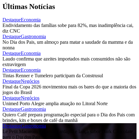
Últimas Notícias
Destaque
Economia
Endividamento das famílias sobe para 82%, mas inadimplência cai,
diz CNC
Destaque
Gastronomia
No Dia dos Pais, um almoço para matar a saudade da mamma e da
nonna
Destaque
Economia
Laudo confirma que azeites importados mais consumidos não são
extravirgem
Destaque
Economia
Tintas Renner e Tumelero participam da Construsul
Destaque
Negócios
Final da Copa 2026 movimentou mais os bares do que a maioria dos
jogos do Brasil
Destaque
Negócios
Unimed Porto Alegre amplia atuação no Litoral Norte
Destaque
Gastronomia
Quiero Café prepara programação especial para o Dia dos Pais com
brindes, kits e boxes de café da manhã
Destaque
Gastronomia
Le Petit Macarons expande cardápio e lança sabor Dark Chocolate
para o Dia dos Pais