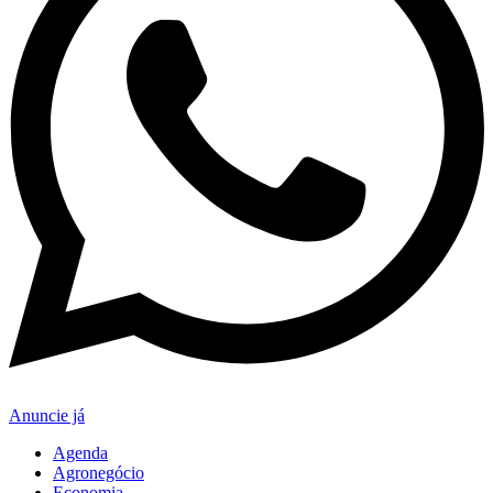
Anuncie já
Agenda
Agronegócio
Economia