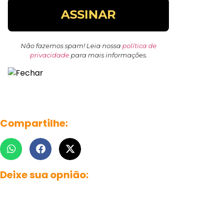
Não fazemos spam! Leia nossa
política de
privacidade
para mais informações.
Compartilhe:
Deixe sua opnião: