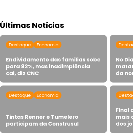
Últimas Notícias
Destaque
Economia
Desta
Endividamento das famílias sobe
No Di
para 82%, mas inadimplência
matar
cai, diz CNC
da no
Destaque
Economia
Desta
Final
Tintas Renner e Tumelero
mais 
participam da Construsul
dos jo