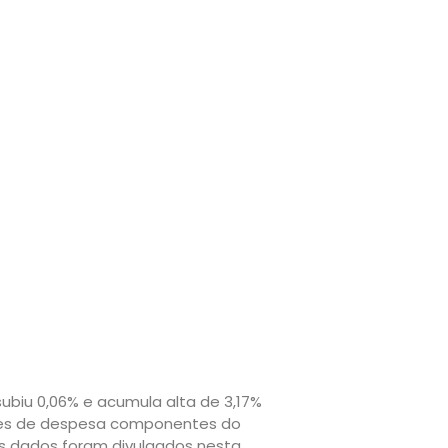
biu 0,06% e acumula alta de 3,17%
asses de despesa componentes do
Os dados foram divulgados nesta