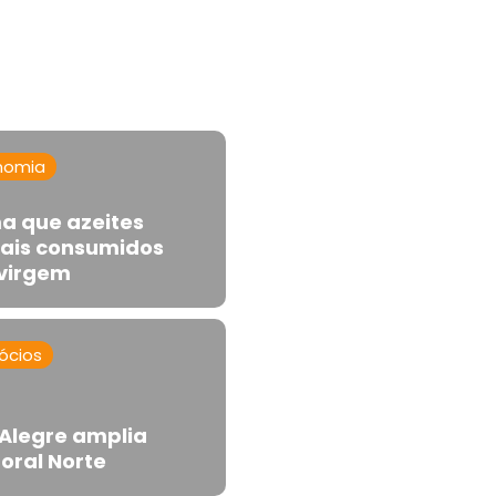
nomia
a que azeites
ais consumidos
avirgem
ócios
Alegre amplia
oral Norte