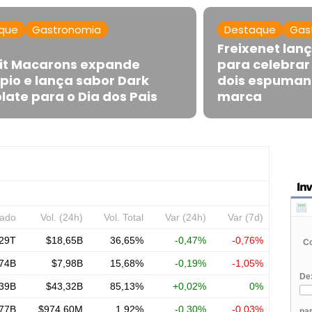
que
Gastronomia
Destaque
Gas
Freixenet lan
tit Macarons expande
para celebrar
pio e lança sabor Dark
dois espumant
late para o Dia dos Pais
marca