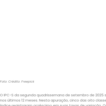
Foto: Crédito: Freepick
O IPC-S da segunda quadrissemana de setembro de 2025 su
nos últimos 12 meses. Nesta apuração, cinco das oito cl
índice registraram acréscimo em suas taxas de variação. 