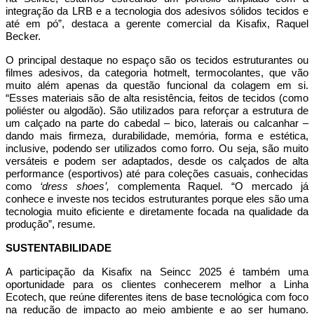
integração da LRB e a tecnologia dos adesivos sólidos tecidos e
até em pó”, destaca a gerente comercial da Kisafix, Raquel
Becker.
O principal destaque no espaço são os tecidos estruturantes ou
filmes adesivos, da categoria hotmelt, termocolantes, que vão
muito além apenas da questão funcional da colagem em si.
“Esses materiais são de alta resistência, feitos de tecidos (como
poliéster ou algodão). São utilizados para reforçar a estrutura de
um calçado na parte do cabedal – bico, laterais ou calcanhar –
dando mais firmeza, durabilidade, memória, forma e estética,
inclusive, podendo ser utilizados como forro. Ou seja, são muito
versáteis e podem ser adaptados, desde os calçados de alta
performance (esportivos) até para coleções casuais, conhecidas
como
‘dress shoes’,
complementa Raquel. “O mercado já
conhece e investe nos tecidos estruturantes porque eles são uma
tecnologia muito eficiente e diretamente focada na qualidade da
produção”, resume.
SUSTENTABILIDADE
A participação da Kisafix na Seincc 2025 é também uma
oportunidade para os clientes conhecerem melhor a
Linha
Ecotech
, que reúne diferentes itens de base tecnológica com foco
na redução de impacto ao meio ambiente e ao ser humano.