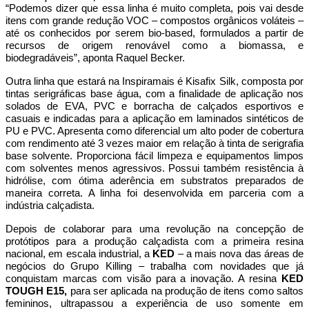
“Podemos dizer que essa linha é muito completa, pois vai desde
itens com grande redução VOC – compostos orgânicos voláteis –
até os conhecidos por serem bio-based, formulados a partir de
recursos de origem renovável como a biomassa, e
biodegradáveis”, aponta Raquel Becker.
Outra linha que estará na Inspiramais é
Kisafix Silk
, composta por
tintas serigráficas base água, com a finalidade de aplicação nos
solados de EVA, PVC e borracha de calçados esportivos e
casuais e indicadas para a aplicação em laminados sintéticos de
PU e PVC. Apresenta como diferencial um alto poder de cobertura
com rendimento até 3 vezes maior em relação à tinta de serigrafia
base solvente. Proporciona fácil limpeza e equipamentos limpos
com solventes menos agressivos. Possui também resistência à
hidrólise, com ótima aderência em substratos preparados de
maneira correta. A linha foi desenvolvida em parceria com a
indústria calçadista.
Depois de colaborar para uma revolução na concepção de
protótipos para a produção calçadista com a primeira resina
nacional, em escala industrial, a
KED
– a mais nova das áreas de
negócios do Grupo Killing – trabalha com novidades que já
conquistam marcas com visão para a inovação. A resina
KED
TOUGH E15,
para ser aplicada na produção de itens como saltos
femininos, ultrapassou a experiência de uso somente em