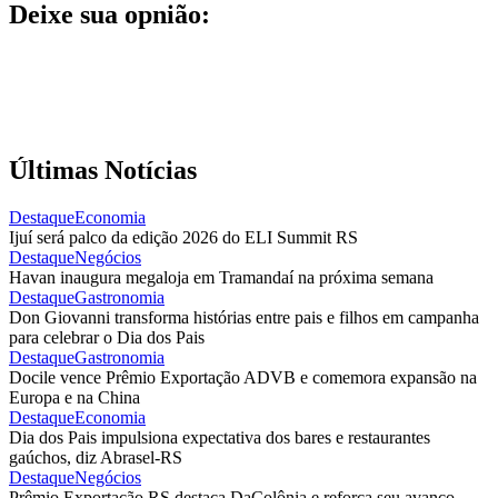
Deixe sua opnião:
Últimas Notícias
Destaque
Economia
Ijuí será palco da edição 2026 do ELI Summit RS
Destaque
Negócios
Havan inaugura megaloja em Tramandaí na próxima semana
Destaque
Gastronomia
Don Giovanni transforma histórias entre pais e filhos em campanha
para celebrar o Dia dos Pais
Destaque
Gastronomia
Docile vence Prêmio Exportação ADVB e comemora expansão na
Europa e na China
Destaque
Economia
Dia dos Pais impulsiona expectativa dos bares e restaurantes
gaúchos, diz Abrasel-RS
Destaque
Negócios
Prêmio Exportação RS destaca DaColônia e reforça seu avanço