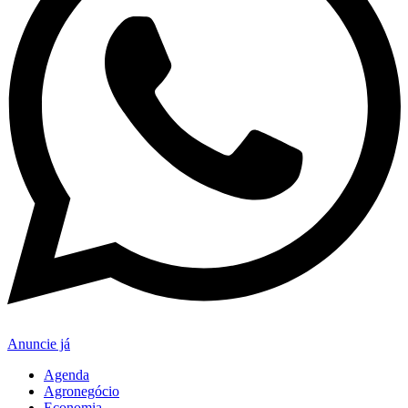
Anuncie já
Agenda
Agronegócio
Economia