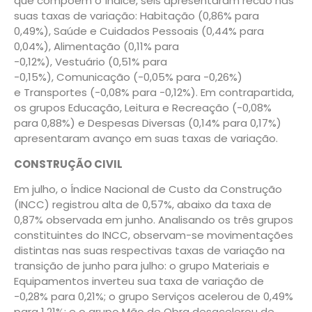
que compõem o índice, seis apresentaram recuo nas
suas taxas de variação: Habitação (0,86% para
0,49%), Saúde e Cuidados Pessoais (0,44% para
0,04%), Alimentação (0,11% para
-0,12%), Vestuário (0,51% para
-0,15%), Comunicação (-0,05% para -0,26%)
e Transportes (-0,08% para -0,12%). Em contrapartida,
os grupos Educação, Leitura e Recreação (-0,08%
para 0,88%) e Despesas Diversas (0,14% para 0,17%)
apresentaram avanço em suas taxas de variação.
CONSTRUÇÃO CIVIL
Em julho, o Índice Nacional de Custo da Construção
(INCC) registrou alta de 0,57%, abaixo da taxa de
0,87% observada em junho. Analisando os três grupos
constituintes do INCC, observam-se movimentações
distintas nas suas respectivas taxas de variação na
transição de junho para julho: o grupo Materiais e
Equipamentos inverteu sua taxa de variação de
-0,28% para 0,21%; o grupo Serviços acelerou de 0,49%
para 1,21%; e o grupo Mão de Obra desacelerou de