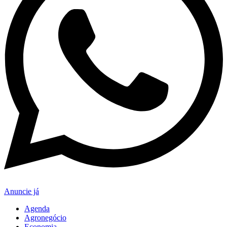
Anuncie já
Agenda
Agronegócio
Economia