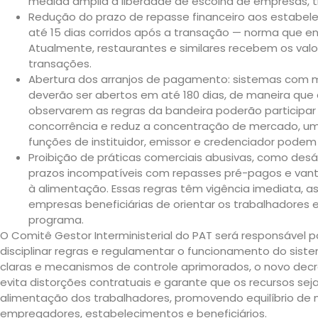
medida amplia a liberdade de escolha de empresas, 
Redução do prazo de repasse financeiro aos estabel
até 15 dias corridos após a transação — norma que en
Atualmente, restaurantes e similares recebem os valo
transações.
Abertura dos arranjos de pagamento: sistemas com m
deverão ser abertos em até 180 dias, de maneira que 
observarem as regras da bandeira poderão participar d
concorrência e reduz a concentração de mercado, uma
funções de instituidor, emissor e credenciador pode
Proibição de práticas comerciais abusivas, como deság
prazos incompatíveis com repasses pré-pagos e vant
à alimentação. Essas regras têm vigência imediata, 
empresas beneficiárias de orientar os trabalhadores 
programa.
O Comitê Gestor Interministerial do PAT será responsável p
disciplinar regras e regulamentar o funcionamento do si
claras e mecanismos de controle aprimorados, o novo decre
evita distorções contratuais e garante que os recursos se
alimentação dos trabalhadores, promovendo equilíbrio de
empregadores, estabelecimentos e beneficiários.