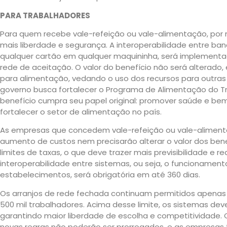
PARA TRABALHADORES
Para quem recebe vale-refeição ou vale-alimentação, por 
mais liberdade e segurança. A interoperabilidade entre ban
qualquer cartão em qualquer maquininha, será implementa
rede de aceitação. O valor do benefício não será alterado,
para alimentação, vedando o uso dos recursos para outras
governo busca fortalecer o Programa de Alimentação do Tr
benefício cumpra seu papel original: promover saúde e be
fortalecer o setor de alimentação no país.
As empresas que concedem vale-refeição ou vale-alimenta
aumento de custos nem precisarão alterar o valor dos ben
limites de taxas, o que deve trazer mais previsibilidade e r
interoperabilidade entre sistemas, ou seja, o funcionament
estabelecimentos, será obrigatória em até 360 dias.
Os arranjos de rede fechada continuam permitidos apena
500 mil trabalhadores. Acima desse limite, os sistemas dev
garantindo maior liberdade de escolha e competitividade
novas regras não poderão ser prorrogados, e as empresas t