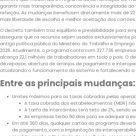
garantir mais transparência, concorrência e integridade a
refeição. As mudanças beneficiam diretamente mais de 22 
mais liberdade de escolha e melhor aceitação dos cartões.
O decreto também traz equilíbrio e previsibilidade para e
assegurar que os recursos sejam usados exclusivamente pa
antiga política pública do Ministério do Trabalho e Empreg
2026. Atualmente, o programa conta com 327.736 empresas
alcança 22,1 milhões de trabalhadores em todo o país. O de
de repasse, abertura de arranjos de pagamento e interoper
atualizando o funcionamento do sistema e fortalecendo a
Entre as principais mudanças:
Limites máximos para as taxas cobradas pelas operad
A taxa cobrada dos estabelecimentos (MDR) não
A tarifa de intercâmbio terá teto de 2%, sendo 
As empresas terão 90 dias para se adequar a es
Em até 360 dias, qualquer cartão do programa deverá
de pagamento, com a implantação da interoperabilida