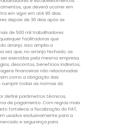
trabalhadores e estabelecimentos.
ecimentos, que deverá ocorrer em
tra em vigor em até 90 dias.
res depois de 30 dias após as
ais de 500 mil trabalhadores
quaisquer facilitadoras que
o arranjo. Isso amplia a
 vez que, no arranjo fechado, as
m ser exercidas pela mesma empresa.
ios, descontos, benefícios indiretos,
agens financeiras não relacionadas
assim como a obrigação das
e cumprir todas as normas do
or definir parâmetros técnicos,
stema de pagamento. Com regras mais
to fortalece a fiscalização do PAT,
jam usados exclusivamente para a
 mercado e segurança para