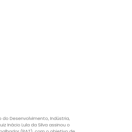
 do Desenvolvimento, Indústria,
iz Inácio Lula da Silva assinou o
alhador (PAT), com o objetivo de