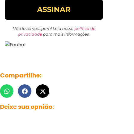
Não fazemos spam! Leia nossa
política de
privacidade
para mais informações.
Compartilhe:
Deixe sua opnião: