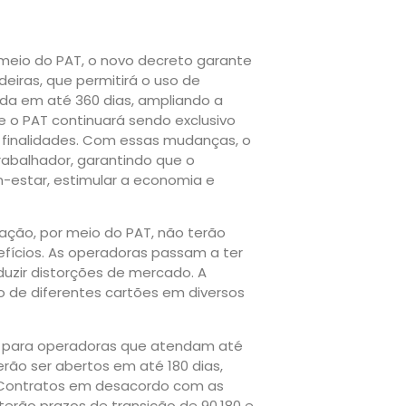
meio do PAT, o novo decreto garante
deiras, que permitirá o uso de
da em até 360 dias, ampliando a
 e o PAT continuará sendo exclusivo
 finalidades. Com essas mudanças, o
abalhador, garantindo que o
m-estar, estimular a economia e
ção, por meio do PAT, não terão
efícios. As operadoras passam a ter
eduzir distorções de mercado. A
o de diferentes cartões em diversos
s para operadoras que atendam até
erão ser abertos em até 180 dias,
. Contratos em desacordo com as
erão prazos de transição de 90,180 e