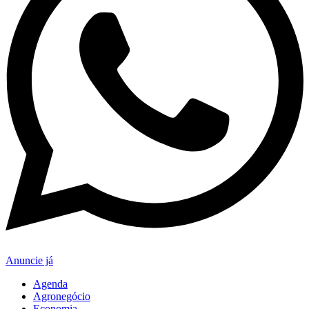
Anuncie já
Agenda
Agronegócio
Economia