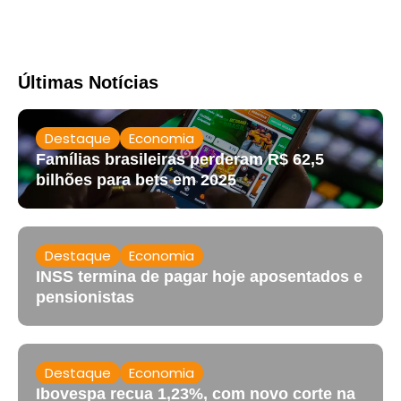
Últimas Notícias
Destaque
Economia
Famílias brasileiras perderam R$ 62,5
bilhões para bets em 2025
Destaque
Economia
INSS termina de pagar hoje aposentados e
pensionistas
Destaque
Economia
Ibovespa recua 1,23%, com novo corte na