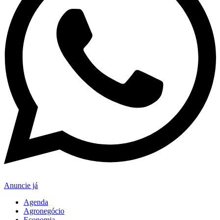
Anuncie já
Agenda
Agronegócio
Economia