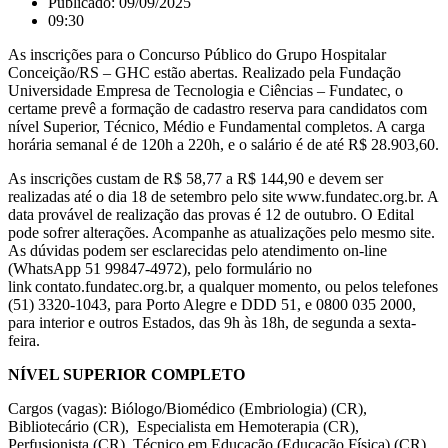
Publicado:
09/09/2025
09:30
As inscrições para o Concurso Público do Grupo Hospitalar
Conceição/RS – GHC estão abertas. Realizado pela Fundação
Universidade Empresa de Tecnologia e Ciências – Fundatec, o
certame prevê a formação de cadastro reserva para candidatos com
nível Superior, Técnico, Médio e Fundamental completos. A carga
horária semanal é de 120h a 220h, e o salário é de até R$ 28.903,60.
As inscrições custam de R$ 58,77 a R$ 144,90 e devem ser
realizadas até o dia 18 de setembro pelo site www.fundatec.org.br. A
data provável de realização das provas é 12 de outubro. O Edital
pode sofrer alterações. Acompanhe as atualizações pelo mesmo site.
As dúvidas podem ser esclarecidas pelo atendimento on-line
(WhatsApp 51 99847-4972), pelo formulário no
link contato.fundatec.org.br, a qualquer momento, ou pelos telefones
(51) 3320-1043, para Porto Alegre e DDD 51, e 0800 035 2000,
para interior e outros Estados, das 9h às 18h, de segunda a sexta-
feira.
NÍVEL SUPERIOR COMPLETO
Cargos (vagas): Biólogo/Biomédico (Embriologia) (CR),
Bibliotecário (CR), Especialista em Hemoterapia (CR),
Perfusionista (CR), Técnico em Educação (Educação Física) (CR),