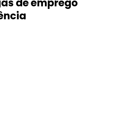
agas de emprego
ência