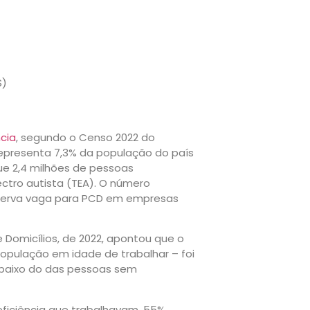
S)
cia
, segundo o Censo 2022 do
e representa 7,3% da população do país
e 2,4 milhões de pessoas
ctro autista (TEA). O número
erva vaga para PCD em empresas
 Domicílios, de 2022, apontou que o
opulação em idade de trabalhar – foi
abaixo do das pessoas sem
iciência que trabalhavam, 55%