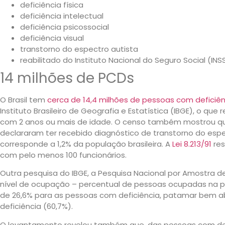
deficiência física
deficiência intelectual
deficiência psicossocial
deficiência visual
transtorno do espectro autista
reabilitado do Instituto Nacional do Seguro Social (INS
14 milhões de PCDs
O Brasil tem
cerca de 14,4 milhões de pessoas com deficiên
Instituto Brasileiro de Geografia e Estatística (IBGE), o qu
com 2 anos ou mais de idade. O censo também mostrou qu
declararam ter recebido diagnóstico de transtorno do espe
corresponde a 1,2% da população brasileira. A
Lei 8.213/91
res
com pelo menos 100 funcionários.
Outra pesquisa do IBGE, a Pesquisa Nacional por Amostra de
nível de ocupação – percentual de pessoas ocupadas na p
de 26,6% para as pessoas com deficiência, patamar bem 
deficiência (60,7%).
O levantamento revelou também que, das pessoas com def