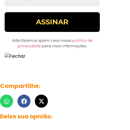
Não fazemos spam! Leia nossa
política de
privacidade
para mais informações.
Compartilhe:
Deixe sua opnião: