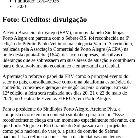
Publicado:
18/04/2026
12:00
Foto: Créditos: divulgação
A Feira Brasileira do Varejo (FBV), promovida pelo Sindilojas
Porto Alegre em parceria com o Sebrae-RS, foi reconhecida na 6ª
edição do Prêmio Paulo Vellinho, na categoria Varejo. A cerimônia,
realizada pela Associação Comercial de Porto Alegre (ACPA) na
noite desta quinta-feira (16/4), destacou empresas, iniciativas e
lideranças que se sobressaem em suas áreas de atuação e contribuem
para o desenvolvimento econômico e empresarial da Capital.
A premiação reforça o papel da FBV como o principal evento do
setor no país, consolidando-se como uma plataforma estratégica de
conteúdo, conexões e geração de negócios para o varejo. Em sua
12ª edição, a feira será realizada nos dias 20, 21 e 22 de maio de
2026, no Centro de Eventos FIERGS, em Porto Alegre.
Para o presidente do Sindilojas Porto Alegre, Arcione Piva, a
conquista ocorre em um contexto simbólico para o setor. “Esse
reconhecimento chega em um momento especialmente relevante, em
que Porto Alegre e o Rio Grande do Sul passam a ser projetados
como polo nacional do varejo, a partir de convite do Sebrae
nacional. Isso reforça a consistência das iniciativas que temos