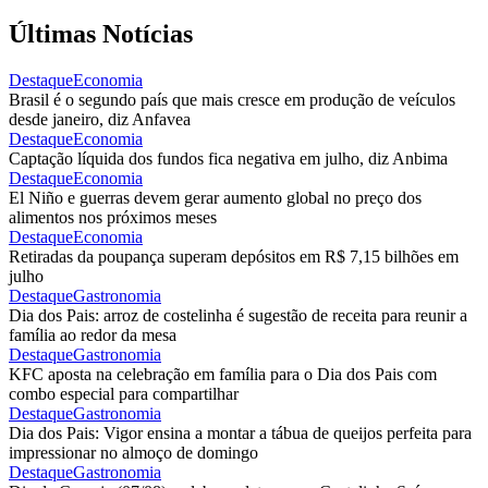
Últimas Notícias
Destaque
Economia
Brasil é o segundo país que mais cresce em produção de veículos
desde janeiro, diz Anfavea
Destaque
Economia
Captação líquida dos fundos fica negativa em julho, diz Anbima
Destaque
Economia
El Niño e guerras devem gerar aumento global no preço dos
alimentos nos próximos meses
Destaque
Economia
Retiradas da poupança superam depósitos em R$ 7,15 bilhões em
julho
Destaque
Gastronomia
Dia dos Pais: arroz de costelinha é sugestão de receita para reunir a
família ao redor da mesa
Destaque
Gastronomia
KFC aposta na celebração em família para o Dia dos Pais com
combo especial para compartilhar
Destaque
Gastronomia
Dia dos Pais: Vigor ensina a montar a tábua de queijos perfeita para
impressionar no almoço de domingo
Destaque
Gastronomia