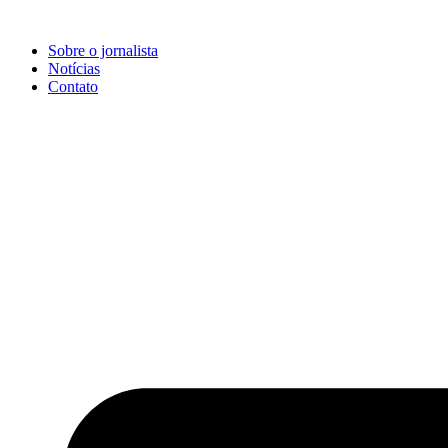
Ir
para
Sobre o jornalista
o
Notícias
conteúdo
Contato