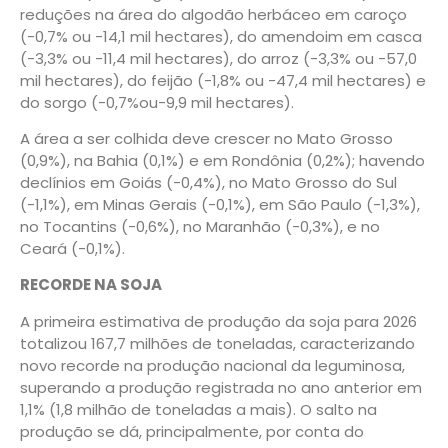
reduções na área do algodão herbáceo em caroço
(-0,7% ou -14,1 mil hectares), do amendoim em casca
(-3,3% ou -11,4 mil hectares), do arroz (-3,3% ou -57,0
mil hectares), do feijão (-1,8% ou -47,4 mil hectares) e
do sorgo (-0,7%ou-9,9 mil hectares).
A área a ser colhida deve crescer no Mato Grosso
(0,9%), na Bahia (0,1%) e em Rondônia (0,2%); havendo
declínios em Goiás (-0,4%), no Mato Grosso do Sul
(-1,1%), em Minas Gerais (-0,1%), em São Paulo (-1,3%),
no Tocantins (-0,6%), no Maranhão (-0,3%), e no
Ceará (-0,1%).
RECORDE NA SOJA
A primeira estimativa de produção da soja para 2026
totalizou 167,7 milhões de toneladas, caracterizando
novo recorde na produção nacional da leguminosa,
superando a produção registrada no ano anterior em
1,1% (1,8 milhão de toneladas a mais). O salto na
produção se dá, principalmente, por conta do