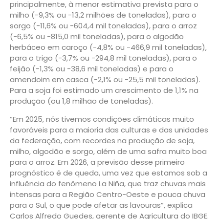
principalmente, à menor estimativa prevista para o
milho (-9,3% ou -13,2 milhões de toneladas), para o
sorgo (-11,6% ou -604,4 mil toneladas), para o arroz
(-6,5% ou -815,0 mil toneladas), para o algodão
herbáceo em caroço (-4,8% ou -466,9 mil toneladas),
para o trigo (-3,7% ou -294,8 mil toneladas), para o
feijão (-1,3% ou -38,6 mil toneladas) e para o
amendoim em casca (-2,1% ou -25,5 mil toneladas).
Para a soja foi estimado um crescimento de 1,1% na
produção (ou 1,8 milhão de toneladas).
“Em 2025, nós tivemos condições climáticas muito
favoráveis para a maioria das culturas e das unidades
da federação, com recordes na produção de soja,
milho, algodão e sorgo, além de uma safra muito boa
para o arroz. Em 2026, a previsão desse primeiro
prognóstico é de queda, uma vez que estamos sob a
influência do fenômeno La Niña, que traz chuvas mais
intensas para a Região Centro-Oeste e pouca chuva
para o Sul, o que pode afetar as lavouras”, explica
Carlos Alfredo Guedes, gerente de Agricultura do IBGE.