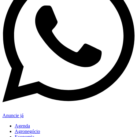
Anuncie já
Agenda
Agronegócio
Economia