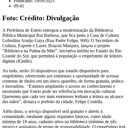
Publicado:
19/09/2025
09:45
Foto: Crédito: Divulgação
A Prefeitura de Esteio entregou a modernização da Biblioteca
Pública Municipal Rui Barbosa, que fica junto à Casa de Cultura
Lufredina Araújo Gaya (Rua Padre Felipe, 900). O Secretário de
Cultura, Esporte e Lazer, Brayon Marques, lançou o projeto
“Biblioteca na Palma da Mão”, iniciativa inédita no Estado do Rio
Grande do Sul, que permitirá à população o empréstimo de leitores
digitais (Kindle).
Ao todo, serão 10 dispositivos que estarão disponíveis para
empréstimo, oferecendo aos esteienses a oportunidade de acessar
centenas de títulos em um único aparelho, de forma gratuita, prática
e inovadora. “Estamos ampliando o acesso ao conhecimento e
mostrando que Esteio pode ser referência em inovação cultural.
Queremos que cada vez mais esteienses tenham a leitura ao alcance
das mãos”, destaca o prefeito da cidade, Felipe Costella.
Além disso, o serviço disponível será gratuito e aberto à
comunidade, mediante alguns requisitos básicos, como idade
mínima de 18 anos, cadastro ativo na biblioteca (mínimo de três
meses) e assinatura de termo de responsabilidade. O empréstimo terá