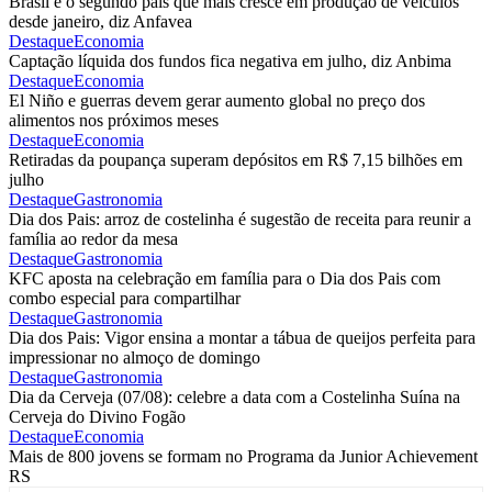
Brasil é o segundo país que mais cresce em produção de veículos
desde janeiro, diz Anfavea
Destaque
Economia
Captação líquida dos fundos fica negativa em julho, diz Anbima
Destaque
Economia
El Niño e guerras devem gerar aumento global no preço dos
alimentos nos próximos meses
Destaque
Economia
Retiradas da poupança superam depósitos em R$ 7,15 bilhões em
julho
Destaque
Gastronomia
Dia dos Pais: arroz de costelinha é sugestão de receita para reunir a
família ao redor da mesa
Destaque
Gastronomia
KFC aposta na celebração em família para o Dia dos Pais com
combo especial para compartilhar
Destaque
Gastronomia
Dia dos Pais: Vigor ensina a montar a tábua de queijos perfeita para
impressionar no almoço de domingo
Destaque
Gastronomia
Dia da Cerveja (07/08): celebre a data com a Costelinha Suína na
Cerveja do Divino Fogão
Destaque
Economia
Mais de 800 jovens se formam no Programa da Junior Achievement
RS