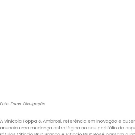
Foto: Fotos: Divulgação
A Vinícola Foppa & Ambrosi, referência em inovação e autent
anuncia uma mudança estratégica no seu portfólio de espu
rótulos Viticcio Brut Branco e Viticcio Brut Rosé passam a in