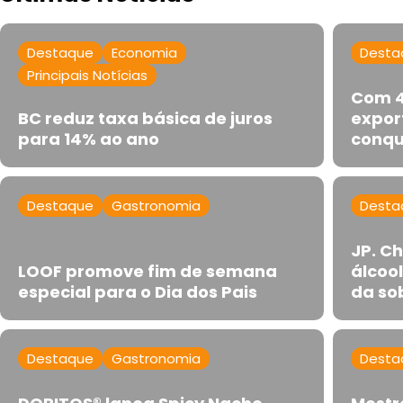
Destaque
Economia
Desta
Principais Notícias
Com 4
BC reduz taxa básica de juros
expor
para 14% ao ano
conqu
Destaque
Gastronomia
Desta
JP. C
LOOF promove fim de semana
álcoo
especial para o Dia dos Pais
da so
Destaque
Gastronomia
Desta