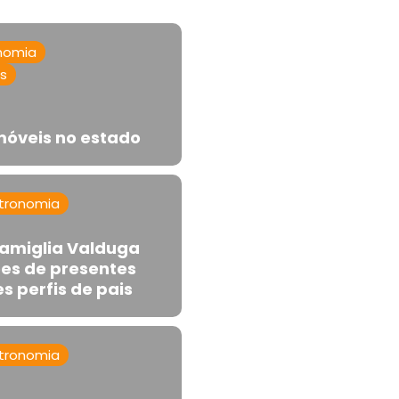
nomia
as
imóveis no estado
tronomia
 Famiglia Valduga
es de presentes
s perfis de pais
tronomia