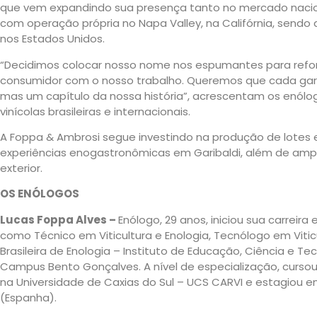
que vem expandindo sua presença tanto no mercado naciona
com operação própria no Napa Valley, na Califórnia, sendo a 
nos Estados Unidos.
“Decidimos colocar nosso nome nos espumantes para refo
consumidor com o nosso trabalho. Queremos que cada gar
mas um capítulo da nossa história”, acrescentam os enól
vinícolas brasileiras e internacionais.
A Foppa & Ambrosi segue investindo na produção de lotes e
experiências enogastronômicas em Garibaldi, além de amplia
exterior.
OS ENÓLOGOS
Lucas Foppa Alves –
Enólogo, 29 anos, iniciou sua carreir
como Técnico em Viticultura e Enologia, Tecnólogo em Viticu
Brasileira de Enologia – Instituto de Educação, Ciência e Te
Campus Bento Gonçalves. A nível de especialização, curs
na Universidade de Caxias do Sul – UCS CARVI e estagiou e
(Espanha).