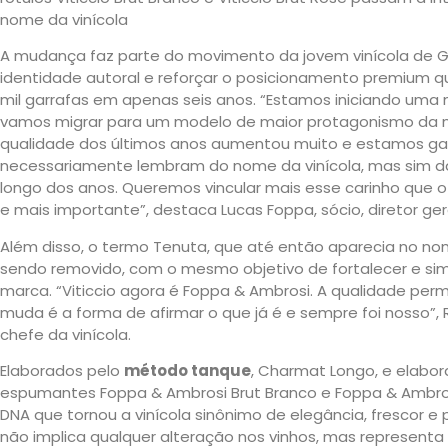
nome da vinícola
A mudança faz parte do movimento da jovem vinícola de Ga
identidade autoral e reforçar o posicionamento premium qu
mil garrafas em apenas seis anos. “Estamos iniciando uma
vamos migrar para um modelo de maior protagonismo da m
qualidade dos últimos anos aumentou muito e estamos ga
necessariamente lembram do nome da vinícola, mas sim da
longo dos anos. Queremos vincular mais esse carinho que o
e mais importante”, destaca Lucas Foppa, sócio, diretor gera
Além disso, o termo Tenuta, que até então aparecia no nom
sendo removido, com o mesmo objetivo de fortalecer e simpl
marca. “Viticcio agora é Foppa & Ambrosi. A qualidade per
muda é a forma de afirmar o que já é e sempre foi nosso”, 
chefe da vinícola.
Elaborados pelo
método tanque
, Charmat Longo, e elabor
espumantes Foppa & Ambrosi Brut Branco e Foppa & Ambro
DNA que tornou a vinícola sinônimo de elegância, frescor e
não implica qualquer alteração nos vinhos, mas representa