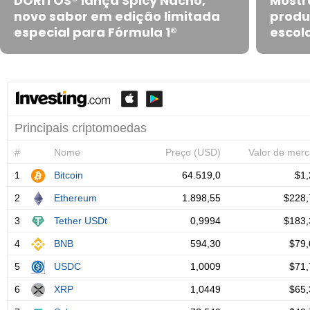
DORITOS® lança Spicy Nacho,
Mostr
novo sabor em edição limitada
produ
especial para Fórmula 1®
escola