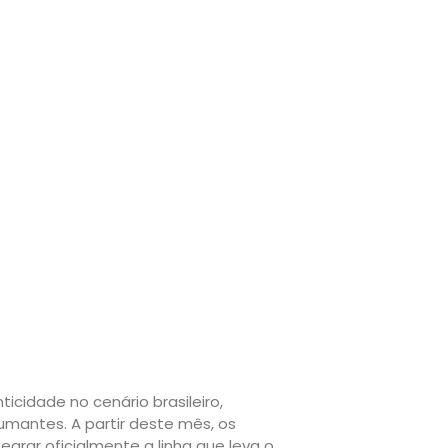
icidade no cenário brasileiro,
mantes. A partir deste mês, os
tegrar oficialmente a linha que leva o