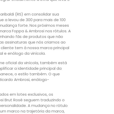
ribaldi (RS) em consolidar sua
e a levou de 300 para mais de 100
 mudança forte. Nos próximos meses
arca Foppa & Ambrosi nos rótulos. A
nhando fãs de produtos que não
s assinaturas que nós criamos ao
 cliente tem à nossa marca principal
l e enólogo da vinícola.
e oficial da vinícola, também está
ificar a identidade principal da
manece, o estilo também. O que
Ricardo Ambrosi, enólogo-
ados em lotes exclusivos, os
si Brut Rosé seguem traduzindo o
 personalidade. A mudança no rótulo
 um marco na trajetória da marca,