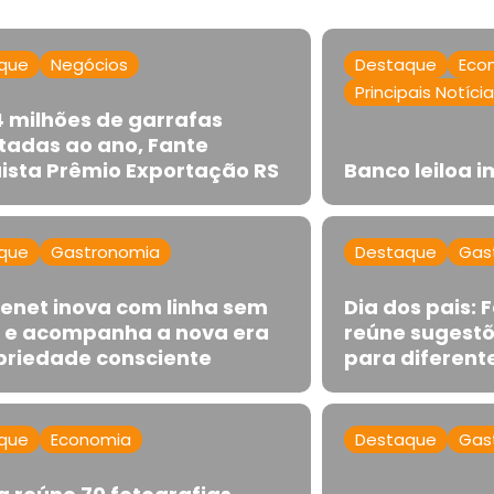
que
Negócios
Destaque
Eco
Principais Notíci
 milhões de garrafas
tadas ao ano, Fante
ista Prêmio Exportação RS
Banco leiloa 
que
Gastronomia
Destaque
Gas
henet inova com linha sem
Dia dos pais:
l e acompanha a nova era
reúne sugestõ
briedade consciente
para diferente
que
Economia
Destaque
Gas