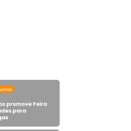
nomia
s promove Feira
ades para
gas