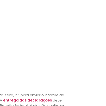
-feira, 27, para enviar o informe de
 A
entrega das declarações
deve
Receita Federal ainda não confirmou