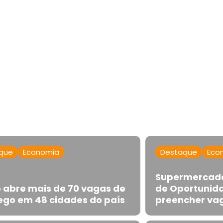
que
Economia
Destaque
Eco
Supermercado
 abre mais de 70 vagas de
de Oportunid
go em 48 cidades do país
preencher va