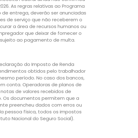
26. As regras relativas ao Programa
o de entrega, deverão ser anunciadas
res de serviço que não receberem o
curar a área de recursos humanos ou
empregador que deixar de fornecer o
 sujeito ao pagamento de multa.
declaração do Imposto de Renda
rendimentos obtidos pelo trabalhador
mesmo período. No caso dos bancos,
 em conta. Operadoras de planos de
notas de valores recebidos de
sto. Os documentos permitem que a
buinte preencheu dados com erros ou
a pessoa física, todos os impostos
ituto Nacional do Seguro Social).