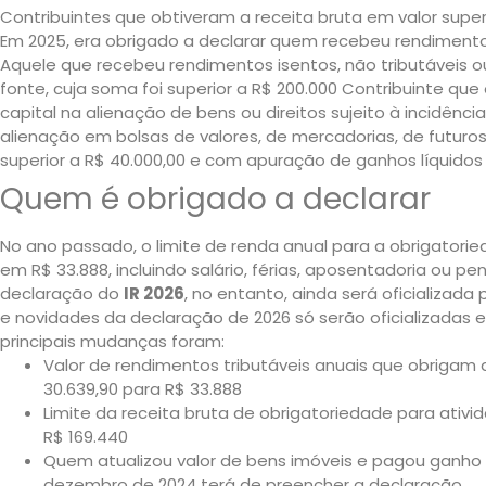
Contribuintes que obtiveram a receita bruta em valor superi
Em 2025, era obrigado a declarar quem recebeu rendimento
Aquele que recebeu rendimentos isentos, não tributáveis o
fonte, cuja soma foi superior a R$ 200.000 Contribuinte q
capital na alienação de bens ou direitos sujeito à incidên
alienação em bolsas de valores, de mercadorias, de futur
superior a R$ 40.000,00 e com apuração de ganhos líquidos 
Quem é obrigado a declarar
No ano passado, o limite de renda anual para a obrigatorie
em R$ 33.888, incluindo salário, férias, aposentadoria ou pe
declaração do
IR 2026
, no entanto, ainda será oficializada 
e novidades da declaração de 2026 só serão oficializadas
principais mudanças foram:
Valor de rendimentos tributáveis anuais que obrigam 
30.639,90 para R$ 33.888
Limite da receita bruta de obrigatoriedade para ativid
R$ 169.440
Quem atualizou valor de bens imóveis e pagou ganho 
dezembro de 2024 terá de preencher a declaração