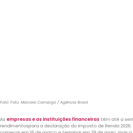
Foto: Foto: Marcelo Camargo / Agência Brasil
As
empresas e as instituições financeiras
têm até a sexta
rendimentospara a declaração do Imposto de Renda 2026.
começar em 16 de março e terminar em 29 de maio, mas a 