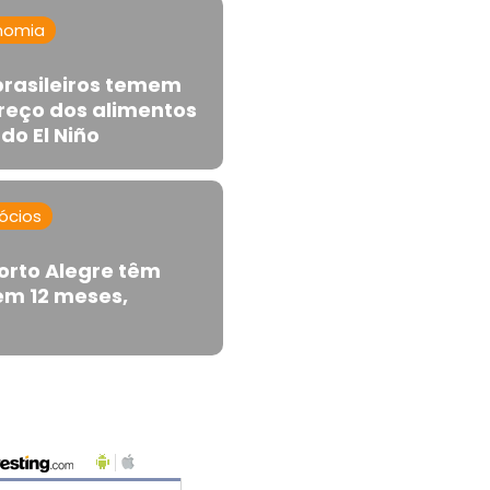
nomia
brasileiros temem
reço dos alimentos
o El Niño
ócios
orto Alegre têm
 em 12 meses,