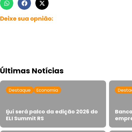
Deixe sua opnião:
Últimas Notícias
Destaque
Economia
Desta
Ijuí será palco da edição 2026 do
Banco
ELI Summit RS
empre