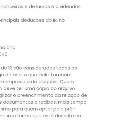
nanceiras e de lucros e dividendos
rincipais deduções do IR, no
 ao ano
.640
de IR são considerados todos os
go do ano, o que inclui também
icroempresa e de aluguéis. Quem
o deve ter uma cópia do arquivo
ilizar o preenchimento da relação de
os documentos e recibos, mais tempo
Mesmo para quem optar pela pré-
a mesma forma que está descrito no