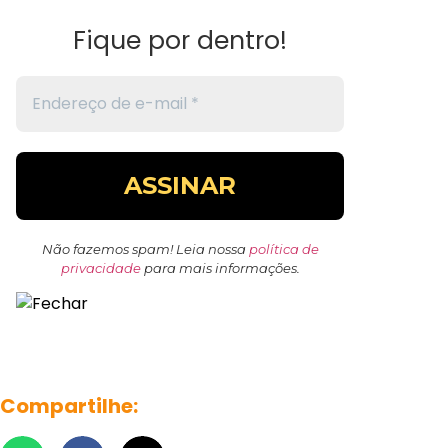
Fique por dentro!
Não fazemos spam! Leia nossa
política de
privacidade
para mais informações.
Compartilhe: