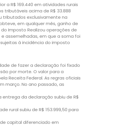
or a R$ 169.440 em atividades rurais
s tributáveis acima de R$ 33.888
u tributados exclusivamente na
ue obteve, em qualquer mês, ganho de
cia do Imposto Realizou operações de
os e assemelhadas, em que a soma foi
sujeitas à incidência do imposto
dade de fazer a declaração foi fixado
nsão por morte. O valor para a
pela Receita Federal. As regras oficiais
 em março. No ano passado, as
a entrega da declaração subiu de R$
ade rural subiu de R$ 153.999,50 para
de capital diferenciado em