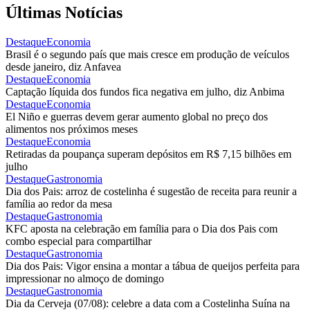
Últimas Notícias
Destaque
Economia
Brasil é o segundo país que mais cresce em produção de veículos
desde janeiro, diz Anfavea
Destaque
Economia
Captação líquida dos fundos fica negativa em julho, diz Anbima
Destaque
Economia
El Niño e guerras devem gerar aumento global no preço dos
alimentos nos próximos meses
Destaque
Economia
Retiradas da poupança superam depósitos em R$ 7,15 bilhões em
julho
Destaque
Gastronomia
Dia dos Pais: arroz de costelinha é sugestão de receita para reunir a
família ao redor da mesa
Destaque
Gastronomia
KFC aposta na celebração em família para o Dia dos Pais com
combo especial para compartilhar
Destaque
Gastronomia
Dia dos Pais: Vigor ensina a montar a tábua de queijos perfeita para
impressionar no almoço de domingo
Destaque
Gastronomia
Dia da Cerveja (07/08): celebre a data com a Costelinha Suína na