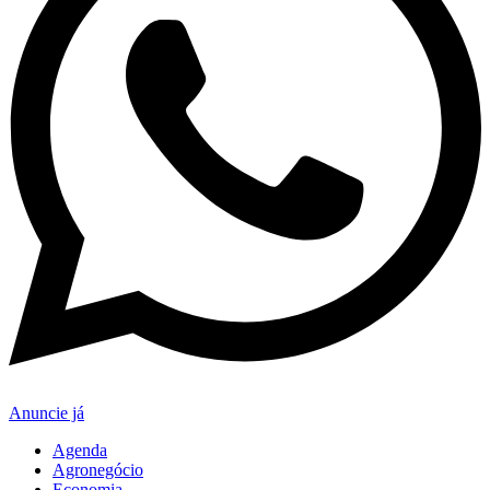
Anuncie já
Agenda
Agronegócio
Economia