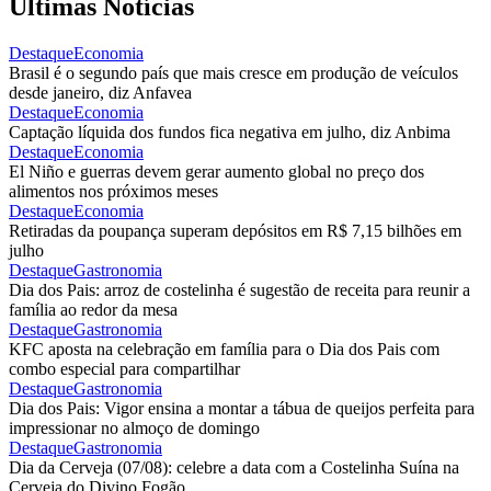
Últimas Notícias
Destaque
Economia
Brasil é o segundo país que mais cresce em produção de veículos
desde janeiro, diz Anfavea
Destaque
Economia
Captação líquida dos fundos fica negativa em julho, diz Anbima
Destaque
Economia
El Niño e guerras devem gerar aumento global no preço dos
alimentos nos próximos meses
Destaque
Economia
Retiradas da poupança superam depósitos em R$ 7,15 bilhões em
julho
Destaque
Gastronomia
Dia dos Pais: arroz de costelinha é sugestão de receita para reunir a
família ao redor da mesa
Destaque
Gastronomia
KFC aposta na celebração em família para o Dia dos Pais com
combo especial para compartilhar
Destaque
Gastronomia
Dia dos Pais: Vigor ensina a montar a tábua de queijos perfeita para
impressionar no almoço de domingo
Destaque
Gastronomia
Dia da Cerveja (07/08): celebre a data com a Costelinha Suína na
Cerveja do Divino Fogão