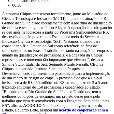
Publicado:
16/07/2025
06:30
A empresa Chipus apresentou formalmente, junto ao Ministério de
Ciência Tecnologia e Inovação (MCTI), o plano de atuação no Rio
Grande do Sul, iniciado recentemente com a abertura de um instituto
de ciência e tecnologia em Porto Alegre. A operação em solo gaúcho
se deu após negociações a partir do Programa Semicondutores RS,
desenvolvido pelo governo do Estado, por meio da Secretaria de
Inovação Ciência e Tecnologia (Sict). “Estamos atuando para
consolidar o Rio Grande do Sul como referência na área de
semicondutores no Brasil. Trabalhamos tanto na atração de empresas
quanto na qualificação de profissionais, e a chegada da Chipus
representa esse momento tão importante que vivemos”, destaca
Simone Stülp, titular da Sict. Segundo Murilo Pessatti, CEO da
Chipus, o nomeado Instituto Silicium de Pesquisa e
Desenvolvimento representa um passo inicial para a implementação
de um centro de design de chips. A previsão é de que a Chipus
invista cerca de R$ 250 milhões no RS em um prazo de 3 a 5 anos,
trazendo em torno de 150 profissionais capacitados ao estado.
“Entendo que o Rio Grande do Sul é hoje o Estado que tem as
melhores condições de encampar um projeto desse porte pelo
trabalho que vem desenvolvendo com o Programa Semicondutores
RS”, afirma.
ACORDO
No dia 23 de junho, o governador do
Estado, Eduardo Leite, assinou um
acordo de cooperação com a