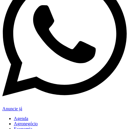
Anuncie já
Agenda
Agronegócio
Economia