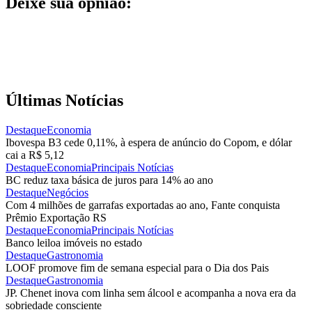
Deixe sua opnião:
Últimas Notícias
Destaque
Economia
Ibovespa B3 cede 0,11%, à espera de anúncio do Copom, e dólar
cai a R$ 5,12
Destaque
Economia
Principais Notícias
BC reduz taxa básica de juros para 14% ao ano
Destaque
Negócios
Com 4 milhões de garrafas exportadas ao ano, Fante conquista
Prêmio Exportação RS
Destaque
Economia
Principais Notícias
Banco leiloa imóveis no estado
Destaque
Gastronomia
LOOF promove fim de semana especial para o Dia dos Pais
Destaque
Gastronomia
JP. Chenet inova com linha sem álcool e acompanha a nova era da
sobriedade consciente