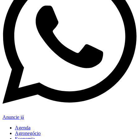
Anuncie já
Agenda
Agronegócio
Economia