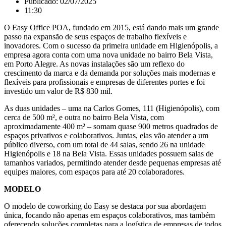
Publicado:
02/07/2025
11:30
O Easy Office POA, fundado em 2015, está dando mais um grande
passo na expansão de seus espaços de trabalho flexíveis e
inovadores. Com o sucesso da primeira unidade em Higienópolis, a
empresa agora conta com uma nova unidade no bairro Bela Vista,
em Porto Alegre. As novas instalações são um reflexo do
crescimento da marca e da demanda por soluções mais modernas e
flexíveis para profissionais e empresas de diferentes portes e foi
investido um valor de R$ 830 mil.
As duas unidades – uma na Carlos Gomes, 111 (Higienópolis), com
cerca de 500 m², e outra no bairro Bela Vista, com
aproximadamente 400 m² – somam quase 900 metros quadrados de
espaços privativos e colaborativos. Juntas, elas vão atender a um
público diverso, com um total de 44 salas, sendo 26 na unidade
Higienópolis e 18 na Bela Vista. Essas unidades possuem salas de
tamanhos variados, permitindo atender desde pequenas empresas até
equipes maiores, com espaços para até 20 colaboradores.
MODELO
O modelo de coworking do Easy se destaca por sua abordagem
única, focando não apenas em espaços colaborativos, mas também
oferecendo soluções completas para a logística de empresas de todos