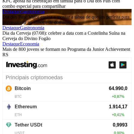
KFC aposta na celebração em família para o Dia dos Pais com
combo especial para compartilhar
Destaque
Gastronomia
Dia dos Pais: Vigor ensina a montar a tábua de queijos perfeita para
impressionar no almoço de domingo
Destaque
Gastronomia
Dia da Cerveja (07/08): celebre a data com a Costelinha Suína na
Cerveja do Divino Fogão
Destaque
Economia
Mais de 800 jovens se formam no Programa da Junior Achievement
RS