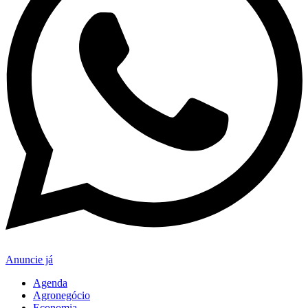
Anuncie já
Agenda
Agronegócio
Economia