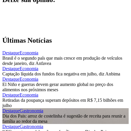
Últimas Notícias
Destaque
Economia
Brasil é o segundo país que mais cresce em produção de veículos
desde janeiro, diz Anfavea
Destaque
Economia
Captação líquida dos fundos fica negativa em julho, diz Anbima
Destaque
Economia
El Niño e guerras devem gerar aumento global no preço dos
alimentos nos próximos meses
Destaque
Economia
Retiradas da poupança superam depósitos em R$ 7,15 bilhões em
julho
Destaque
Gastronomia
Dia dos Pais: arroz de costelinha é sugestão de receita para reunir a
família ao redor da mesa
Destaque
Gastronomia