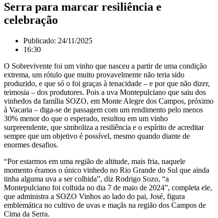
Serra para marcar resiliência e
celebração
Publicado:
24/11/2025
16:30
O Sobrevivente foi um vinho que nasceu a partir de uma condição
extrema, um rótulo que muito provavelmente não teria sido
produzido, e que só o foi graças à tenacidade – e por que não dizer,
teimosia – dos produtores. Pois a uva Montepulciano que saiu dos
vinhedos da família SOZO, em Monte Alegre dos Campos, próximo
à Vacaria – diga-se de passagem com um rendimento pelo menos
30% menor do que o esperado, resultou em um vinho
surpreendente, que simboliza a resiliência e o espírito de acreditar
sempre que um objetivo é possível, mesmo quando diante de
enormes desafios.
“Por estarmos em uma região de altitude, mais fria, naquele
momento éramos o único vinhedo no Rio Grande do Sul que ainda
tinha alguma uva a ser colhida”, diz Rodrigo Sozo, “a
Montepulciano foi colhida no dia 7 de maio de 2024”, completa ele,
que administra a SOZO Vinhos ao lado do pai, José, figura
emblemática no cultivo de uvas e maçãs na região dos Campos de
Cima da Serra.