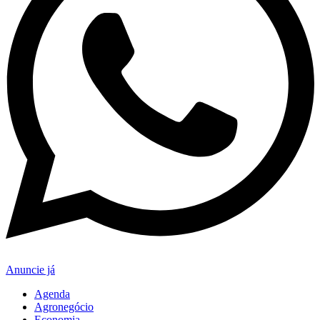
Anuncie já
Agenda
Agronegócio
Economia