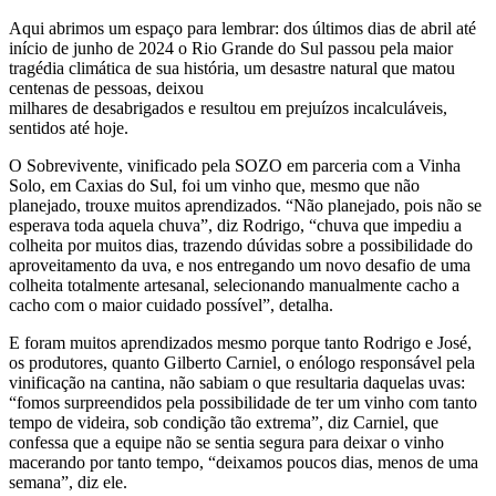
Aqui abrimos um espaço para lembrar: dos últimos dias de abril até
início de junho de 2024 o Rio Grande do Sul passou pela maior
tragédia climática de sua história, um desastre natural que matou
centenas de pessoas, deixou
milhares de desabrigados e resultou em prejuízos incalculáveis,
sentidos até hoje.
O Sobrevivente, vinificado pela SOZO em parceria com a Vinha
Solo, em Caxias do Sul, foi um vinho que, mesmo que não
planejado, trouxe muitos aprendizados. “Não planejado, pois não se
esperava toda aquela chuva”, diz Rodrigo, “chuva que impediu a
colheita por muitos dias, trazendo dúvidas sobre a possibilidade do
aproveitamento da uva, e nos entregando um novo desafio de uma
colheita totalmente artesanal, selecionando manualmente cacho a
cacho com o maior cuidado possível”, detalha.
E foram muitos aprendizados mesmo porque tanto Rodrigo e José,
os produtores, quanto Gilberto Carniel, o enólogo responsável pela
vinificação na cantina, não sabiam o que resultaria daquelas uvas:
“fomos surpreendidos pela possibilidade de ter um vinho com tanto
tempo de videira, sob condição tão extrema”, diz Carniel, que
confessa que a equipe não se sentia segura para deixar o vinho
macerando por tanto tempo, “deixamos poucos dias, menos de uma
semana”, diz ele.