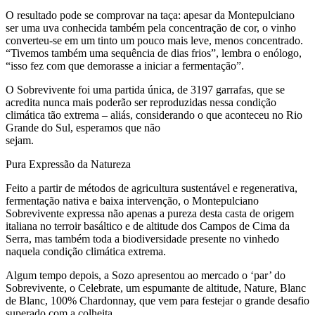
O resultado pode se comprovar na taça: apesar da Montepulciano
ser uma uva conhecida também pela concentração de cor, o vinho
converteu-se em um tinto um pouco mais leve, menos concentrado.
“Tivemos também uma sequência de dias frios”, lembra o enólogo,
“isso fez com que demorasse a iniciar a fermentação”.
O Sobrevivente foi uma partida única, de 3197 garrafas, que se
acredita nunca mais poderão ser reproduzidas nessa condição
climática tão extrema – aliás, considerando o que aconteceu no Rio
Grande do Sul, esperamos que não
sejam.
Pura Expressão da Natureza
Feito a partir de métodos de agricultura sustentável e regenerativa,
fermentação nativa e baixa intervenção, o Montepulciano
Sobrevivente expressa não apenas a pureza desta casta de origem
italiana no terroir basáltico e de altitude dos Campos de Cima da
Serra, mas também toda a biodiversidade presente no vinhedo
naquela condição climática extrema.
Algum tempo depois, a Sozo apresentou ao mercado o ‘par’ do
Sobrevivente, o Celebrate, um espumante de altitude, Nature, Blanc
de Blanc, 100% Chardonnay, que vem para festejar o grande desafio
superado com a colheita