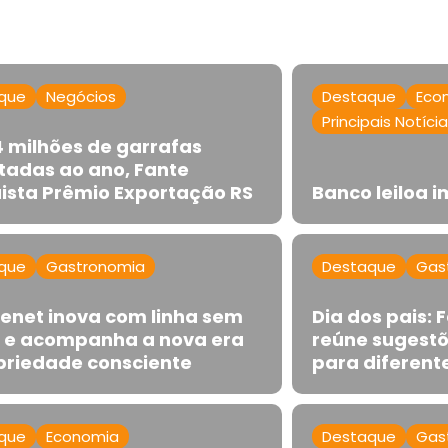
que
Negócios
Destaque
Eco
Principais Notíci
 milhões de garrafas
tadas ao ano, Fante
ista Prêmio Exportação RS
Banco leiloa 
que
Gastronomia
Destaque
Gas
henet inova com linha sem
Dia dos pais:
l e acompanha a nova era
reúne sugestõ
briedade consciente
para diferente
que
Economia
Destaque
Gas