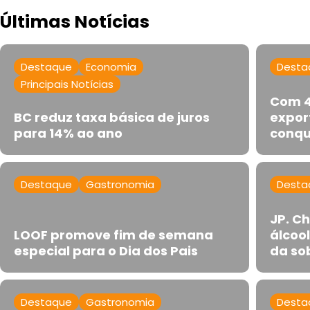
Últimas Notícias
Destaque
Economia
Desta
Principais Notícias
Com 4
BC reduz taxa básica de juros
expor
para 14% ao ano
conqu
Destaque
Gastronomia
Desta
JP. C
LOOF promove fim de semana
álcoo
especial para o Dia dos Pais
da so
Destaque
Gastronomia
Desta