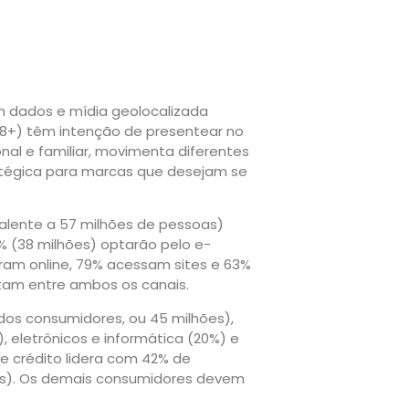
m dados e mídia geolocalizada
(18+) têm intenção de presentear no
nal e familiar, movimenta diferentes
tégica para marcas que desejam se
alente a 57 milhões de pessoas)
% (38 milhões) optarão pelo e-
pram online, 79% acessam sites e 63%
itam entre ambos os canais.
dos consumidores, ou 45 milhões),
 eletrônicos e informática (20%) e
de crédito lidera com 42% de
hões). Os demais consumidores devem