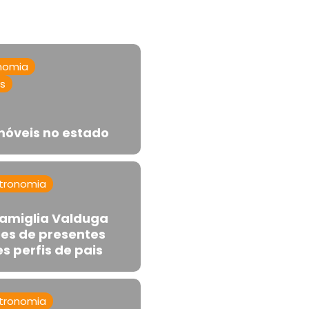
nomia
as
imóveis no estado
tronomia
 Famiglia Valduga
es de presentes
s perfis de pais
tronomia